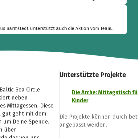
mit Eurer Tour zu verbinden!“
aus Barmstedt unterstützt auch die Aktion vom Team
Unterstützte Projekte
altic Sea Circle
Die Arche: Mittagstisch fü
siert neben
Kinder
es Mittagessen. Diese
t gut geht mit dem
Die Projekte können durch be
um um Deine Spende.
angepasst werden.
n über
erde das von uns