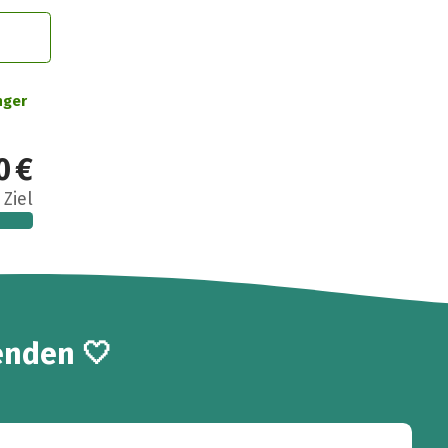
nger
0 €
 Ziel
enden 🤍