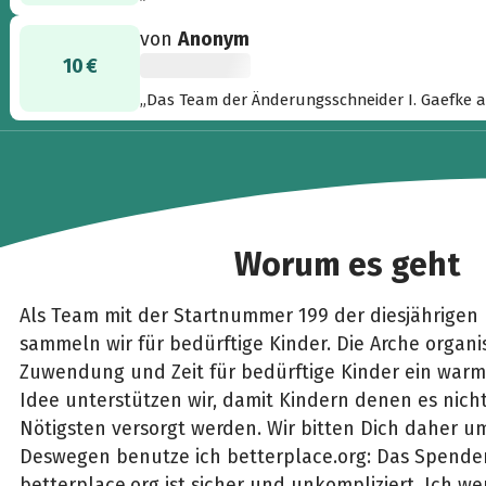
schöne Idee, die Unterstützung für die Arche 
von
Anonym
10 €
„Das Team der Änderungsschneider I. Gaefke 
#199 - EL(CH)FRIEDE, gute Fahrt!“
Worum es geht
Als Team mit der Startnummer 199 der diesjährigen B
sammeln wir für bedürftige Kinder. Die Arche organi
Zuwendung und Zeit für bedürftige Kinder ein warm
Idee unterstützen wir, damit Kindern denen es nich
Nötigsten versorgt werden. Wir bitten Dich daher 
Deswegen benutze ich betterplace.org: Das Spende
betterplace.org ist sicher und unkompliziert. Ich w