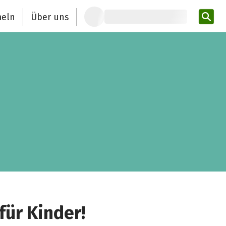
eln
Über uns
Pro
für Kinder!