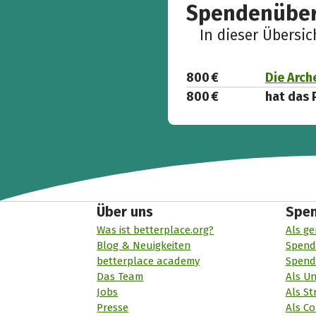
Spendenüber
In dieser Übersi
800 €
Die Arch
800 €
hat das 
Über uns
Spe
Was ist betterplace.org?
Als ge
Blog & Neuigkeiten
Spend
betterplace academy
Spend
Das Team
Als U
Jobs
Als St
Presse
Als Co