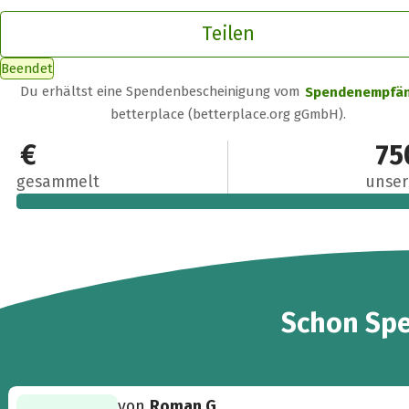
Teilen
Beendet
Du erhältst eine Spendenbescheinigung vom
Spendenempfä
betterplace (betterplace.org gGmbH).
800 €
75
gesammelt
unser
21
Schon
Sp
von
Roman G.