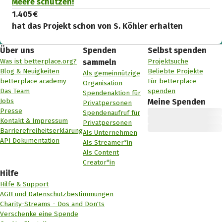
Meere schützen!
1.405 €
hat das Projekt schon von S. Köhler erhalten
Über uns
Spenden
Selbst spenden
Was ist betterplace.org?
Projektsuche
sammeln
Blog & Neuigkeiten
Beliebte Projekte
Als gemeinnützige
betterplace academy
Für betterplace
Organisation
Das Team
spenden
Spendenaktion für
Jobs
Meine Spenden
Privatpersonen
Presse
Spendenaufruf für
Kontakt & Impressum
Privatpersonen
Barrierefreiheitserklärung
Als Unternehmen
API Dokumentation
Als Streamer*in
Als Content
Creator*in
Hilfe
Hilfe & Support
AGB und Datenschutzbestimmungen
Charity-Streams - Dos and Don'ts
Verschenke eine Spende