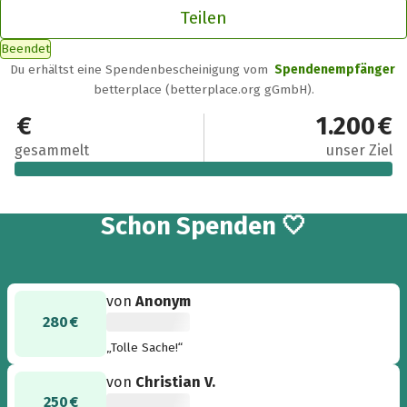
Teilen
Beendet
Du erhältst eine Spendenbescheinigung vom
Spendenempfänger
betterplace (betterplace.org gGmbH).
1.405 €
1.200 €
gesammelt
unser Ziel
7
Schon
Spenden 🤍
von
Anonym
280 €
„Tolle Sache!“
von
Christian V.
250 €