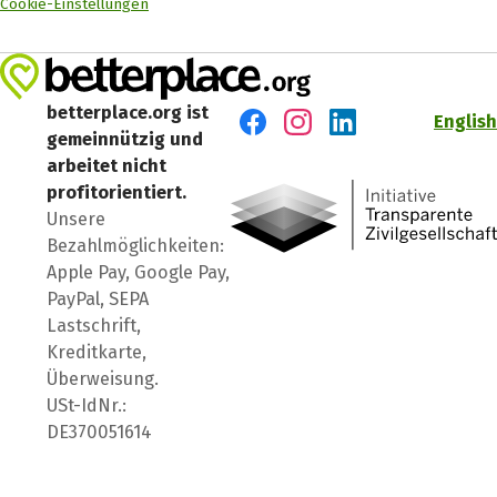
Cookie-Einstellungen
betterplace.org ist
English
gemeinnützig und
Besuch' uns auf Facebook
Besuch' uns auf Instagr
Besuch' uns auf Lin
arbeitet nicht
profitorientiert.
Unsere
Bezahlmöglichkeiten:
Apple Pay, Google Pay,
PayPal, SEPA
Lastschrift,
Kreditkarte,
Überweisung.
USt-IdNr.:
DE370051614