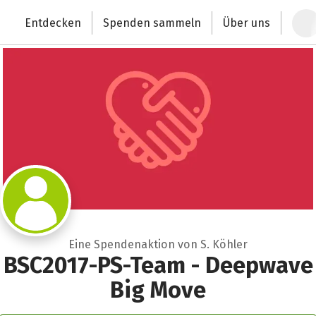
Zum Hauptinhalt springen
Erklärung zur Barrierefreiheit anzeigen
Entdecken
Spenden sammeln
Über uns
Deutschlands größte Spendenplattform
Eine Spendenaktion von S. Köhler
BSC2017-PS-Team - Deepwave
Big Move