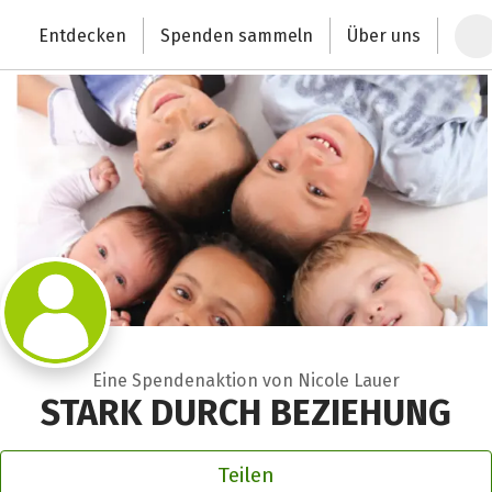
Zum Hauptinhalt springen
Erklärung zur Barrierefreiheit anzeigen
Entdecken
Spenden sammeln
Über uns
Deutschlands größte Spendenplattform
Eine Spendenaktion von Nicole Lauer
STARK DURCH BEZIEHUNG
Teilen