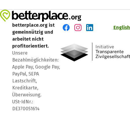
betterplace.org ist
English
gemeinnützig und
Besuch' uns auf Facebook
Besuch' uns auf Instagr
Besuch' uns auf Lin
arbeitet nicht
profitorientiert.
Unsere
Bezahlmöglichkeiten:
Apple Pay, Google Pay,
PayPal, SEPA
Lastschrift,
Kreditkarte,
Überweisung.
USt-IdNr.:
DE370051614