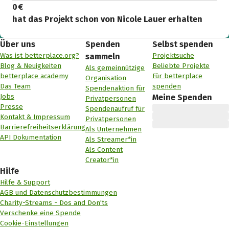
0 €
hat das Projekt schon von Nicole Lauer erhalten
Über uns
Spenden
Selbst spenden
Was ist betterplace.org?
Projektsuche
sammeln
Blog & Neuigkeiten
Beliebte Projekte
Als gemeinnützige
betterplace academy
Für betterplace
Organisation
Das Team
spenden
Spendenaktion für
Jobs
Meine Spenden
Privatpersonen
Presse
Spendenaufruf für
Kontakt & Impressum
Privatpersonen
Barrierefreiheitserklärung
Als Unternehmen
API Dokumentation
Als Streamer*in
Als Content
Creator*in
Hilfe
Hilfe & Support
AGB und Datenschutzbestimmungen
Charity-Streams - Dos and Don'ts
Verschenke eine Spende
Cookie-Einstellungen