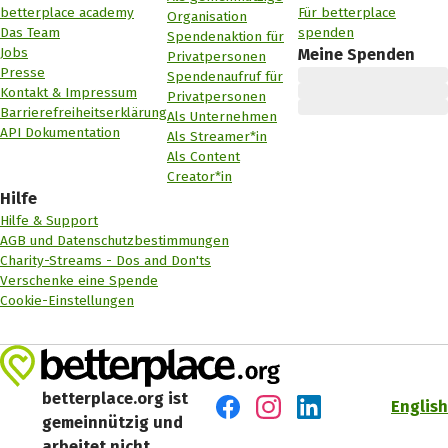
betterplace academy
Für betterplace
Organisation
Das Team
spenden
Spendenaktion für
Jobs
Meine Spenden
Privatpersonen
Presse
Spendenaufruf für
Kontakt & Impressum
Privatpersonen
Barrierefreiheitserklärung
Als Unternehmen
API Dokumentation
Als Streamer*in
Als Content
Creator*in
Hilfe
Hilfe & Support
AGB und Datenschutzbestimmungen
Charity-Streams - Dos and Don'ts
Verschenke eine Spende
Cookie-Einstellungen
betterplace.org ist
English
gemeinnützig und
Besuch' uns auf Facebook
Besuch' uns auf Instagr
Besuch' uns auf Lin
arbeitet nicht