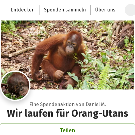
Zum Hauptinhalt springen
Erklärung zur Barrierefreiheit anzeigen
Entdecken
Spenden sammeln
Über uns
Deutschlands größte Spendenplattform
Eine Spendenaktion von Daniel M.
Wir laufen für Orang-Utans
Teilen