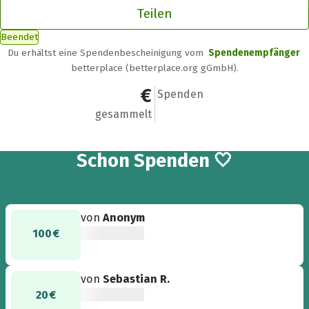
Teilen
Beendet
Du erhältst eine Spendenbescheinigung vom
Spendenempfänger
betterplace (betterplace.org gGmbH).
340 €
8
Spenden
gesammelt
8
Schon
Spenden 🤍
von
Anonym
100 €
von
Sebastian R.
20 €