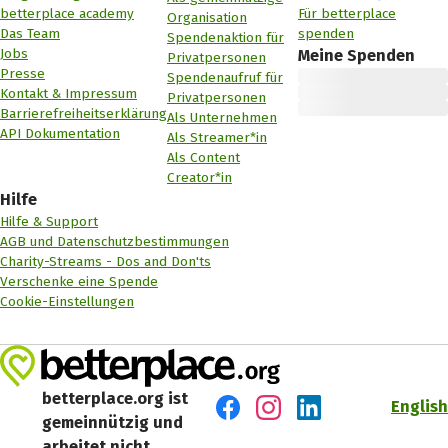
betterplace academy
Für betterplace
Organisation
Das Team
spenden
Spendenaktion für
Jobs
Meine Spenden
Privatpersonen
Presse
Spendenaufruf für
Kontakt & Impressum
Privatpersonen
Barrierefreiheitserklärung
Als Unternehmen
API Dokumentation
Als Streamer*in
Als Content
Creator*in
Hilfe
Hilfe & Support
AGB und Datenschutzbestimmungen
Charity-Streams - Dos and Don'ts
Verschenke eine Spende
Cookie-Einstellungen
betterplace.org ist
English
gemeinnützig und
Besuch' uns auf Facebook
Besuch' uns auf Instagr
Besuch' uns auf Lin
arbeitet nicht