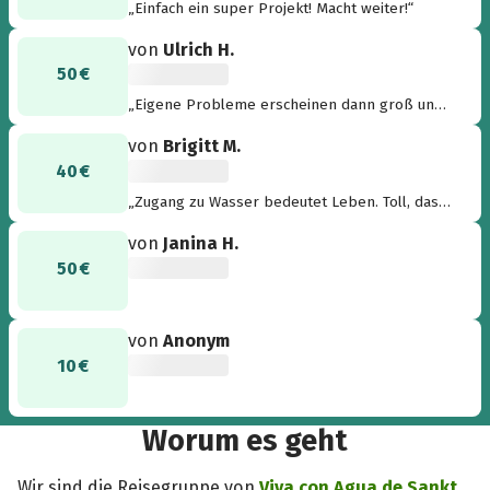
„Einfach ein super Projekt! Macht weiter!“
von
Ulrich H.
50 €
„Eigene Probleme erscheinen dann groß und
größer, wenn man keine Vergleichsmöglichkeit
von
Brigitt M.
hat. Gemeinsam ist fast alles möglich... Jeder
40 €
noch seine kleine Tropfen hilft...“
„Zugang zu Wasser bedeutet Leben. Toll, dass
ihr das unterstützt! “
von
Janina H.
50 €
von
Anonym
10 €
Worum es geht
Wir sind die Reisegruppe von
Viva con Agua de Sankt