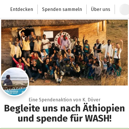
Zum Hauptinhalt springen
Erklärung zur Barrierefreiheit anzeigen
Entdecken
Spenden sammeln
Über uns
Deutschlands größte Spendenplattform
Eine Spendenaktion von K. Döver
Begleite uns nach Äthiopien
und spende für WASH!