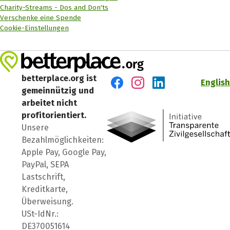
Charity-Streams - Dos and Don'ts
Verschenke eine Spende
Cookie-Einstellungen
betterplace.org ist
English
gemeinnützig und
Besuch' uns auf Facebook
Besuch' uns auf Instagr
Besuch' uns auf Lin
arbeitet nicht
profitorientiert.
Unsere
Bezahlmöglichkeiten:
Apple Pay, Google Pay,
PayPal, SEPA
Lastschrift,
Kreditkarte,
Überweisung.
USt-IdNr.:
DE370051614