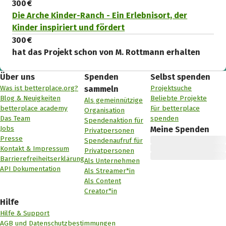
300 €
Die Arche Kinder-Ranch - Ein Erlebnisort, der
Kinder inspiriert und fördert
300 €
hat das Projekt schon von M. Rottmann erhalten
Über uns
Spenden
Selbst spenden
Was ist betterplace.org?
Projektsuche
sammeln
Blog & Neuigkeiten
Beliebte Projekte
Als gemeinnützige
betterplace academy
Für betterplace
Organisation
Das Team
spenden
Spendenaktion für
Jobs
Meine Spenden
Privatpersonen
Presse
Spendenaufruf für
Kontakt & Impressum
Privatpersonen
Barrierefreiheitserklärung
Als Unternehmen
API Dokumentation
Als Streamer*in
Als Content
Creator*in
Hilfe
Hilfe & Support
AGB und Datenschutzbestimmungen