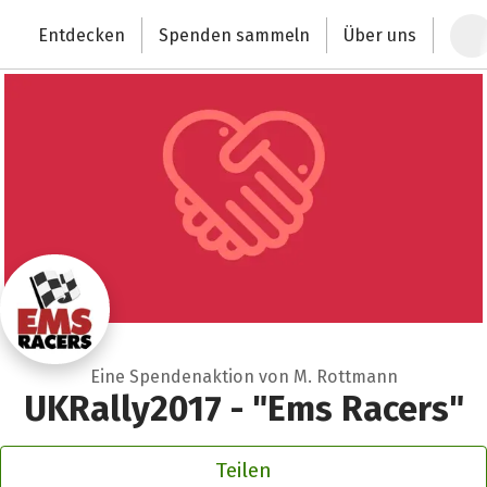
Zum Hauptinhalt springen
Erklärung zur Barrierefreiheit anzeigen
Entdecken
Spenden sammeln
Über uns
Deutschlands größte Spendenplattform
Eine Spendenaktion von M. Rottmann
UKRally2017 - "Ems Racers"
Teilen