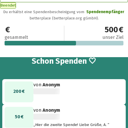
Beendet
Du erhältst eine Spendenbescheinigung vom
Spendenempfänger
betterplace (betterplace.org gGmbH).
300 €
500 €
gesammelt
unser Ziel
3
Schon
Spenden 🤍
von
Anonym
200 €
von
Anonym
50 €
„Hier die zweite Spende! Liebe Grüße, A. “