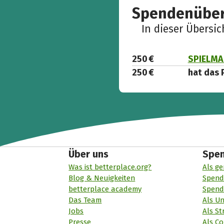
Spendenüber
In dieser Übersi
250 €
SPIELMAC
250 €
hat das 
Über uns
Spe
Was ist betterplace.org?
Als ge
Blog & Neuigkeiten
Spend
betterplace academy
Spend
Das Team
Als U
Jobs
Als St
Presse
Als Co