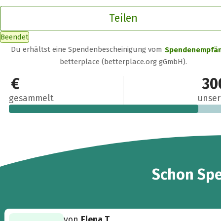
Teilen
Beendet
Du erhältst eine Spendenbescheinigung vom
Spendenempfä
betterplace (betterplace.org gGmbH).
250 €
30
gesammelt
unser
4
Schon
Sp
von
Elena T.