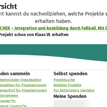
sicht
cht kannst du nachvollziehen, welche Projekte 
erhalten haben.
HER – Integration und Ausbildung durch Fußball. Mit 
Projekt schon von Klaas W. erhalten
nden sammeln
Selbst spenden
meinnützige Organisation
Projektsuche
enaktion für Privatpersonen
Beliebte Projekte
enaufruf für Privatpersonen
Für betterplace spenden
nternehmen
Meine Spenden
reamer*in
ntent Creator*in