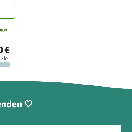
nger
0 €
 Ziel
enden 🤍