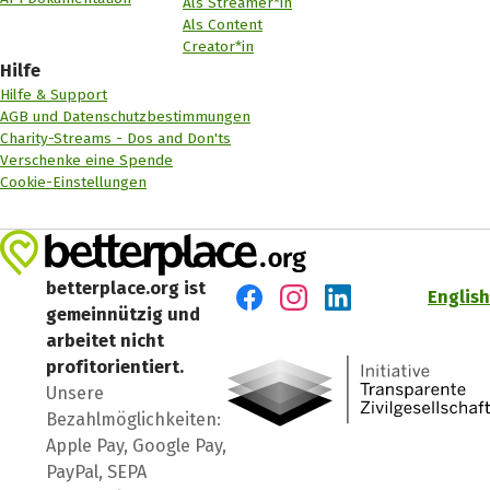
Als Streamer*in
Als Content
Creator*in
Hilfe
Hilfe & Support
AGB und Datenschutzbestimmungen
Charity-Streams - Dos and Don'ts
Verschenke eine Spende
Cookie-Einstellungen
betterplace.org ist
English
gemeinnützig und
Besuch' uns auf Facebook
Besuch' uns auf Instagr
Besuch' uns auf Lin
arbeitet nicht
profitorientiert.
Unsere
Bezahlmöglichkeiten:
Apple Pay, Google Pay,
PayPal, SEPA