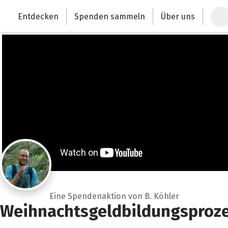
Zum Hauptinhalt springen
Erklärung zur Barrierefreiheit anzeigen
Entdecken
Spenden sammeln
Über uns
Deutschlands größte Spendenplattform
Eine Spendenaktion von B. Köhler
Weihnachtsgeldbildungsproz