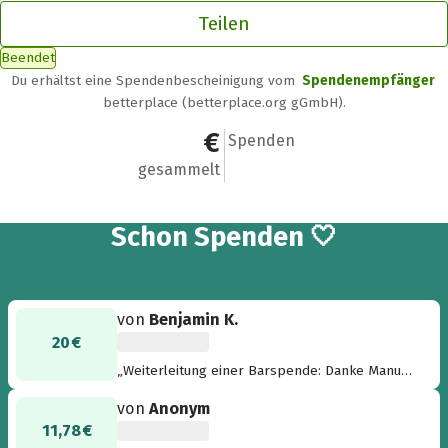
Teilen
Beendet
Du erhältst eine Spendenbescheinigung vom
Spendenempfänger
betterplace (betterplace.org gGmbH).
81,78 €
3
Spenden
gesammelt
3
Schon
Spenden 🤍
von
Benjamin K.
20 €
„Weiterleitung einer Barspende: Danke Manu
;-)!“
von
Anonym
11,78 €