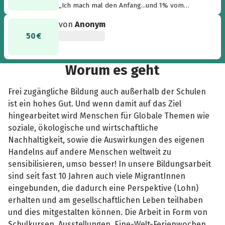
„Ich mach mal den Anfang...und 1% vom
Weihnachtsgeld tun ja auch keinem weh...also
von
Anonym
fleißig mitmachen!!“
50 €
Worum es geht
Frei zugängliche Bildung auch außerhalb der Schulen
ist ein hohes Gut. Und wenn damit auf das Ziel
hingearbeitet wird Menschen für Globale Themen wie
soziale, ökologische und wirtschaftliche
Nachhaltigkeit, sowie die Auswirkungen des eigenen
Handelns auf andere Menschen weltweit zu
sensibilisieren, umso besser! In unsere Bildungsarbeit
sind seit fast 10 Jahren auch viele MigrantInnen
eingebunden, die dadurch eine Perspektive (Lohn)
erhalten und am gesellschaftlichen Leben teilhaben
und dies mitgestalten können. Die Arbeit in Form von
Schulkursen, Ausstellungen, Eine-Welt-Ferienwochen