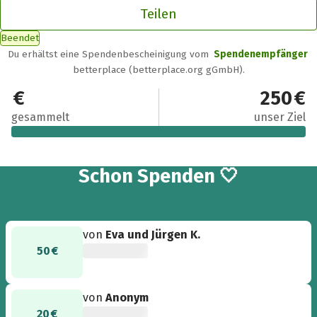
Teilen
Beendet
Du erhältst eine Spendenbescheinigung vom
Spendenempfänger
betterplace (betterplace.org gGmbH).
560 €
250 €
gesammelt
unser Ziel
6
Schon
Spenden 🤍
von
Eva und Jürgen K.
50 €
von
Anonym
20 €