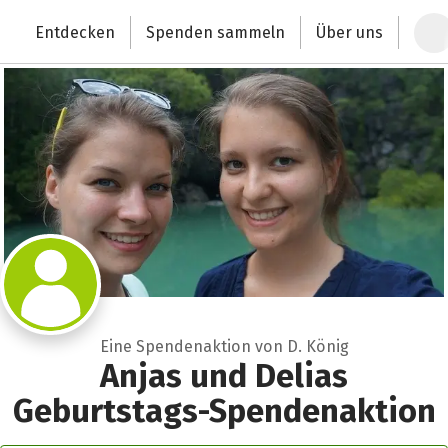
Zum Hauptinhalt springen
Erklärung zur Barrierefreiheit anzeigen
Entdecken
Spenden sammeln
Über uns
Deutschlands größte Spendenplattform
Eine Spendenaktion von D. König
Anjas und Delias
Geburtstags-Spendenaktion