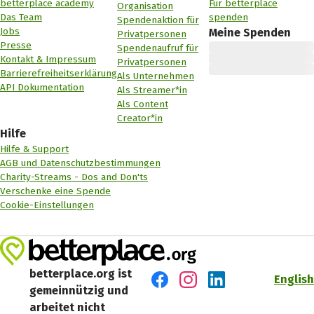
betterplace academy
Für betterplace
Organisation
Das Team
spenden
Spendenaktion für
Jobs
Meine Spenden
Privatpersonen
Presse
Spendenaufruf für
Kontakt & Impressum
Privatpersonen
Barrierefreiheitserklärung
Als Unternehmen
API Dokumentation
Als Streamer*in
Als Content
Creator*in
Hilfe
Hilfe & Support
AGB und Datenschutzbestimmungen
Charity-Streams - Dos and Don'ts
Verschenke eine Spende
Cookie-Einstellungen
betterplace.org ist
English
gemeinnützig und
Besuch' uns auf Facebook
Besuch' uns auf Instagr
Besuch' uns auf Lin
arbeitet nicht