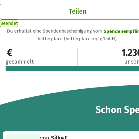
Teilen
Beendet
Du erhältst eine Spendenbescheinigung vom
Spendenempfä
betterplace (betterplace.org gGmbH).
1.350 €
1.23
gesammelt
unser
23
Schon
Sp
von
Silke F.