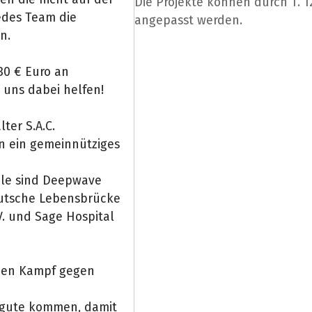
Die Projekte können durch T. 
edes Team die
angepasst werden.
n.
30 € Euro an
 uns dabei helfen!
ter S.A.C.
n ein gemeinnütziges
rcle sind Deepwave
eutsche Lebensbrücke
V. und Sage Hospital
den Kampf gegen
 gute kommen, damit