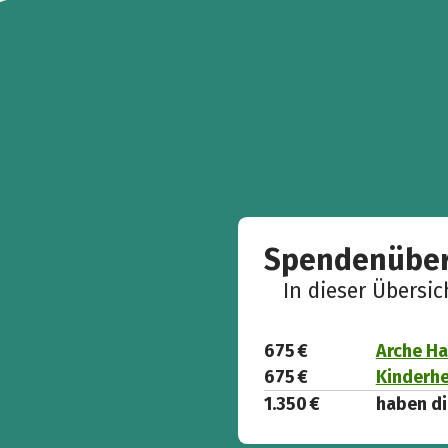
Spendenüber
In dieser Übersi
675 €
Arche Ha
675 €
Kinderhe
1.350 €
haben di