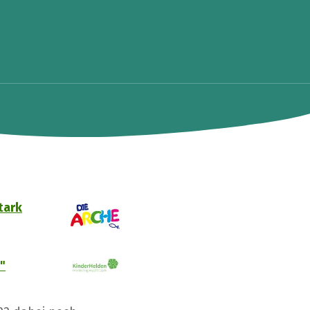
tark
"