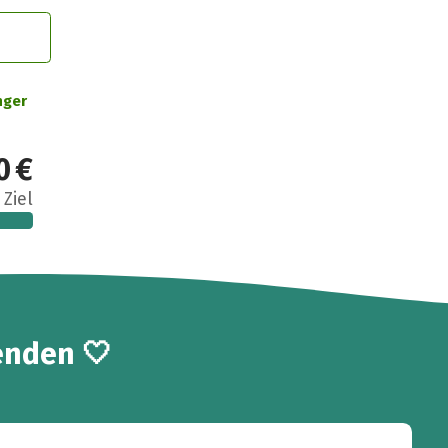
nger
0 €
 Ziel
enden 🤍