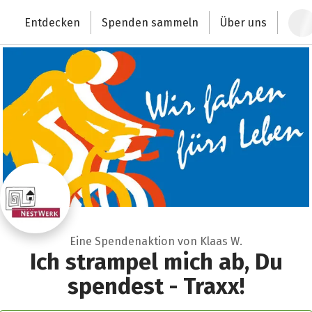
Zum Hauptinhalt springen
Erklärung zur Barrierefreiheit anzeigen
Entdecken
Spenden sammeln
Über uns
Deutschlands größte Spendenplattform
Eine Spendenaktion von Klaas W.
Ich strampel mich ab, Du
spendest - Traxx!