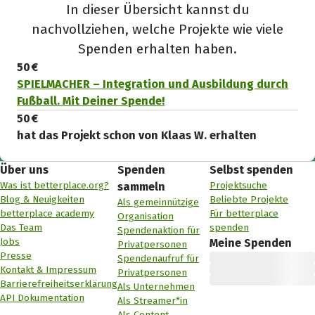
In dieser Übersicht kannst du
nachvollziehen, welche Projekte wie viele
Spenden erhalten haben.
50 €
SPIELMACHER – Integration und Ausbildung durch
Fußball. Mit Deiner Spende!
50 €
hat das Projekt schon von Klaas W. erhalten
Über uns
Spenden
Selbst spenden
Was ist betterplace.org?
Projektsuche
sammeln
Blog & Neuigkeiten
Beliebte Projekte
Als gemeinnützige
betterplace academy
Für betterplace
Organisation
Das Team
spenden
Spendenaktion für
Jobs
Meine Spenden
Privatpersonen
Presse
Spendenaufruf für
Kontakt & Impressum
Privatpersonen
Barrierefreiheitserklärung
Als Unternehmen
API Dokumentation
Als Streamer*in
Als Content