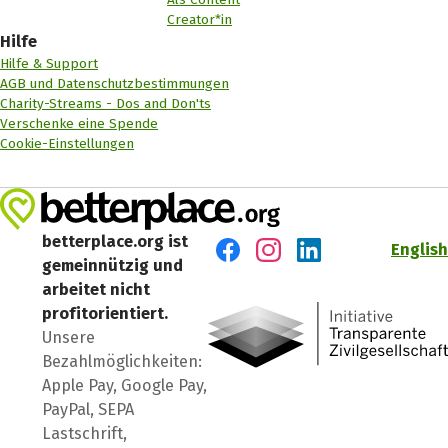
Creator*in
Hilfe
Hilfe & Support
AGB und Datenschutzbestimmungen
Charity-Streams - Dos and Don'ts
Verschenke eine Spende
Cookie-Einstellungen
betterplace.org ist
English
gemeinnützig und
Besuch' uns auf Facebook
Besuch' uns auf Instagr
Besuch' uns auf Lin
arbeitet nicht
profitorientiert.
Unsere
Bezahlmöglichkeiten:
Apple Pay, Google Pay,
PayPal, SEPA
Lastschrift,