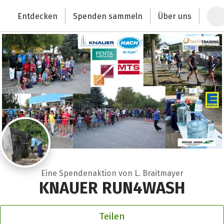
Zum Hauptinhalt springen
Erklärung zur Barrierefreiheit anzeigen
Entdecken
Spenden sammeln
Über uns
Deutschlands größte Spendenplattform
Eine Spendenaktion von L. Braitmayer
KNAUER RUN4WASH
Teilen