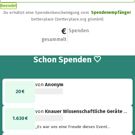
Beendet
Du erhältst eine Spendenbescheinigung vom
Spendenempfänger
betterplace (betterplace.org gGmbH).
1.920 €
4
Spenden
gesammelt
4
Schon
Spenden 🤍
von
Anonym
20 €
von
Knauer Wissenschaftliche Geräte GmbH
1.630 €
„Es war uns eine Freude dieses Event
auszurichten und Geld für einen so tollen