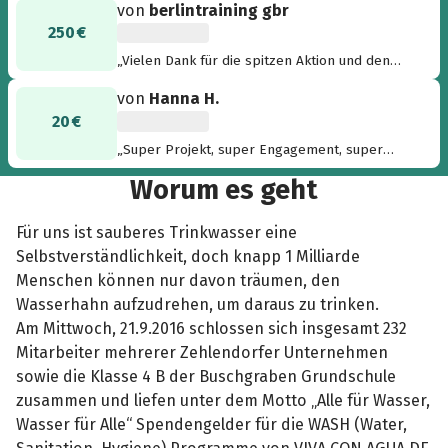
von
berlintraining gbr
Zweck zu sammeln! Alle für Wasser, Wasser für
250 €
Alle!“
„Vielen Dank für die spitzen Aktion und den
tollen Tag!!!“
von
Hanna H.
20 €
„Super Projekt, super Engagement, super
motivierte Läufer/Geher!“
Worum es geht
Für uns ist sauberes Trinkwasser eine
Selbstverständlichkeit, doch knapp 1 Milliarde
Menschen können nur davon träumen, den
Wasserhahn aufzudrehen, um daraus zu trinken.
Am Mittwoch, 21.9.2016 schlossen sich insgesamt 232
Mitarbeiter mehrerer Zehlendorfer Unternehmen
sowie die Klasse 4 B der Buschgraben Grundschule
zusammen und liefen unter dem Motto „Alle für Wasser,
Wasser für Alle“ Spendengelder für die WASH (Water,