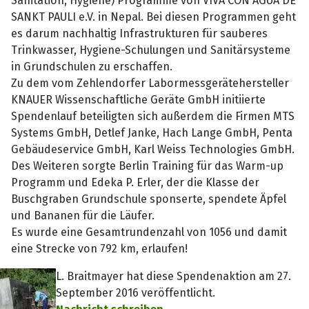
Sanitation, Hygiene) Programme von VIVA CON AGUA DE
SANKT PAULI e.V. in Nepal. Bei diesen Programmen geht
es darum nachhaltig Infrastrukturen für sauberes
Trinkwasser, Hygiene-Schulungen und Sanitärsysteme
in Grundschulen zu erschaffen.
Zu dem vom Zehlendorfer Labormessgerätehersteller
KNAUER Wissenschaftliche Geräte GmbH initiierte
Spendenlauf beteiligten sich außerdem die Firmen MTS
Systems GmbH, Detlef Janke, Hach Lange GmbH, Penta
Gebäudeservice GmbH, Karl Weiss Technologies GmbH.
Des Weiteren sorgte Berlin Training für das Warm-up
Programm und Edeka P. Erler, der die Klasse der
Buschgraben Grundschule sponserte, spendete Äpfel
und Bananen für die Läufer.
Es wurde eine Gesamtrundenzahl von 1056 und damit
eine Strecke von 792 km, erlaufen!
L. Braitmayer hat diese Spendenaktion am 27.
September 2016 veröffentlicht.