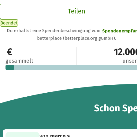
Teilen
Beendet
Du erhältst eine Spendenbescheinigung vom
Spendenempfä
betterplace (betterplace.org gGmbH).
765 €
12.00
gesammelt
unser
27
Schon
Sp
von
marco s.