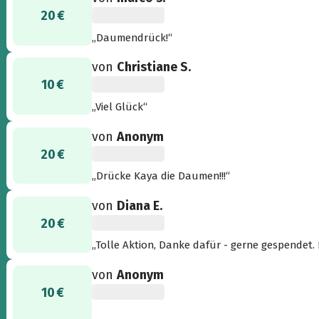
20 €
„Daumendrück!“
von
Christiane S.
10 €
„Viel Glück“
von
Anonym
20 €
„Drücke Kaya die Daumen!!!“
von
Diana E.
20 €
„Tolle Aktion, Danke dafür - gerne gespendet.
von
Anonym
10 €