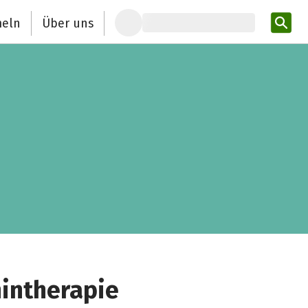
eln
Über uns
Pro
intherapie