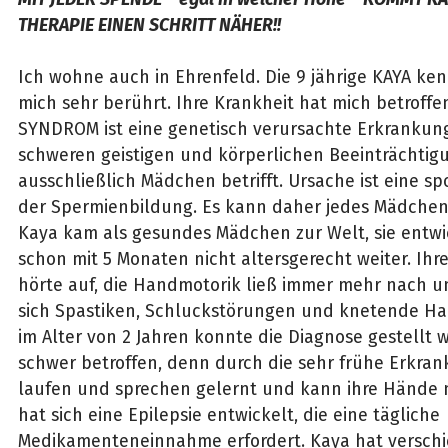
THERAPIE EINEN SCHRITT NÄHER!!
Ich wohne auch in Ehrenfeld. Die 9 jährige KAYA k
mich sehr berührt. Ihre Krankheit hat mich betroff
SYNDROM ist eine genetisch verursachte Erkrankung
schweren geistigen und körperlichen Beeinträchtigu
ausschließlich Mädchen betrifft. Ursache ist eine s
der Spermienbildung. Es kann daher jedes Mädchen 
Kaya kam als gesundes Mädchen zur Welt, sie entwi
schon mit 5 Monaten nicht altersgerecht weiter. Ih
hörte auf, die Handmotorik ließ immer mehr nach u
sich Spastiken, Schluckstörungen und knetende H
im Alter von 2 Jahren konnte die Diagnose gestellt w
schwer betroffen, denn durch die sehr frühe Erkran
laufen und sprechen gelernt und kann ihre Hände n
hat sich eine Epilepsie entwickelt, die eine tägliche
Medikamenteneinnahme erfordert. Kaya hat verschi