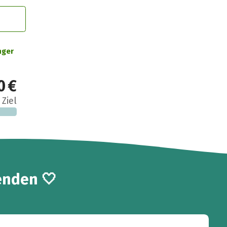
nger
0 €
 Ziel
enden 🤍