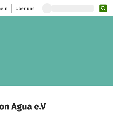
eln
Über uns
Pro
on Agua e.V