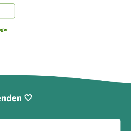
nger
enden 🤍