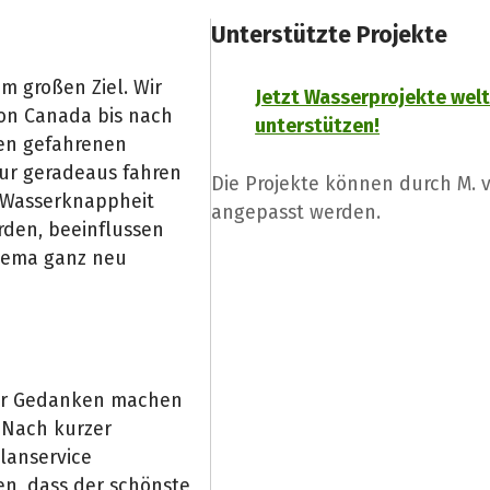
Unterstützte Projekte
m großen Ziel. Wir
Jetzt Wasserprojekte wel
on Canada bis nach
unterstützen!
den gefahrenen
ur geradeaus fahren
Die Projekte können durch M.
a Wasserknappheit
angepasst werden.
rden, beeinflussen
Thema ganz neu
ber Gedanken machen
 Nach kurzer
lanservice
n, dass der schönste