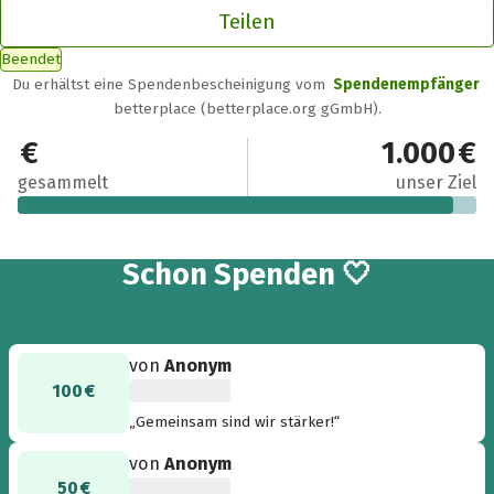
Teilen
Beendet
Du erhältst eine Spendenbescheinigung vom
Spendenempfänger
betterplace (betterplace.org gGmbH).
950 €
1.000 €
gesammelt
unser Ziel
18
Schon
Spenden 🤍
von
Anonym
100 €
„Gemeinsam sind wir stärker!“
von
Anonym
50 €