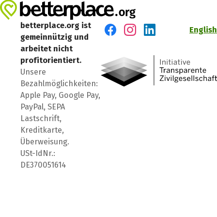
betterplace.org ist
English
gemeinnützig und
Besuch' uns auf Facebook
Besuch' uns auf Instagr
Besuch' uns auf Lin
arbeitet nicht
profitorientiert.
Unsere
Bezahlmöglichkeiten:
Apple Pay, Google Pay,
PayPal, SEPA
Lastschrift,
Kreditkarte,
Überweisung.
USt-IdNr.:
DE370051614