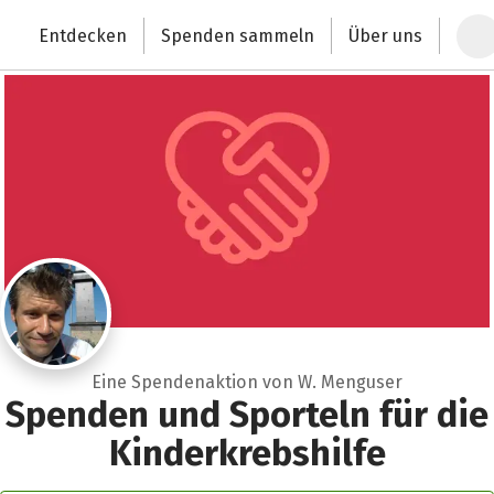
Zum Hauptinhalt springen
Erklärung zur Barrierefreiheit anzeigen
Entdecken
Spenden sammeln
Über uns
Deutschlands größte Spendenplattform
Eine Spendenaktion von W. Menguser
Spenden und Sporteln für die
Kinderkrebshilfe