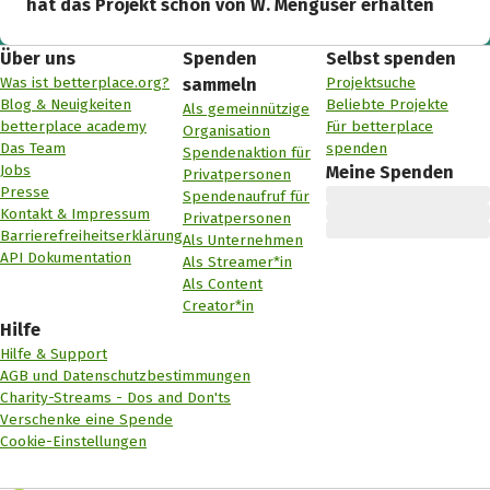
hat das Projekt schon von W. Menguser erhalten
Über uns
Spenden
Selbst spenden
Was ist betterplace.org?
Projektsuche
sammeln
Blog & Neuigkeiten
Beliebte Projekte
Als gemeinnützige
betterplace academy
Für betterplace
Organisation
Das Team
spenden
Spendenaktion für
Jobs
Meine Spenden
Privatpersonen
Presse
Spendenaufruf für
Kontakt & Impressum
Privatpersonen
Barrierefreiheitserklärung
Als Unternehmen
API Dokumentation
Als Streamer*in
Als Content
Creator*in
Hilfe
Hilfe & Support
AGB und Datenschutzbestimmungen
Charity-Streams - Dos and Don'ts
Verschenke eine Spende
Cookie-Einstellungen