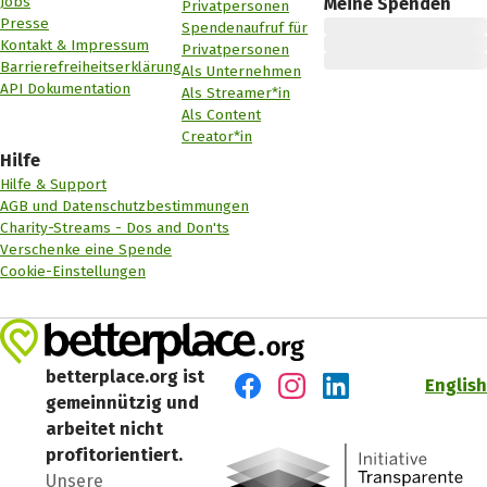
Jobs
Meine Spenden
Privatpersonen
Presse
Spendenaufruf für
Kontakt & Impressum
Privatpersonen
Barrierefreiheitserklärung
Als Unternehmen
API Dokumentation
Als Streamer*in
Als Content
Creator*in
Hilfe
Hilfe & Support
AGB und Datenschutzbestimmungen
Charity-Streams - Dos and Don'ts
Verschenke eine Spende
Cookie-Einstellungen
betterplace.org ist
English
gemeinnützig und
Besuch' uns auf Facebook
Besuch' uns auf Instagr
Besuch' uns auf Lin
arbeitet nicht
profitorientiert.
Unsere