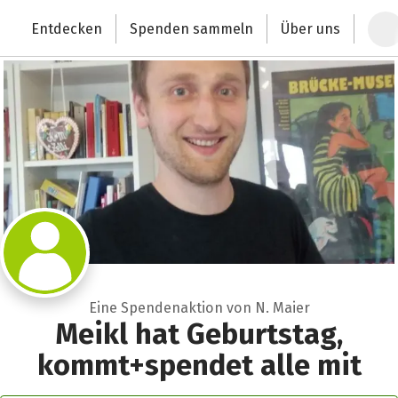
Zum Hauptinhalt springen
Erklärung zur Barrierefreiheit anzeigen
Entdecken
Spenden sammeln
Über uns
Deutschlands größte Spendenplattform
Eine Spendenaktion von N. Maier
Meikl hat Geburtstag,
kommt+spendet alle mit