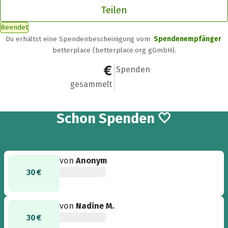
Teilen
Beendet
Du erhältst eine Spendenbescheinigung vom
Spendenempfänger
betterplace (betterplace.org gGmbH).
60 €
2
Spenden
gesammelt
2
Schon
Spenden 🤍
von
Anonym
30 €
von
Nadine M.
30 €