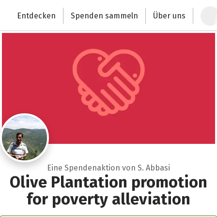
Zum Hauptinhalt springen
Erklärung zur Barrierefreiheit anzeigen
Entdecken
Spenden sammeln
Über uns
Deutschlands größte Spendenplattform
Eine Spendenaktion von S. Abbasi
Olive Plantation promotion
for poverty alleviation