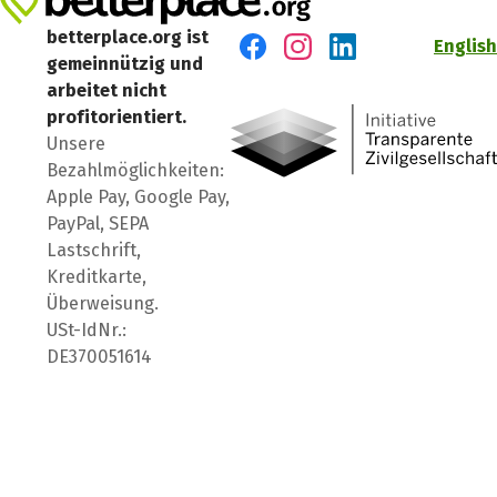
betterplace.org ist
English
gemeinnützig und
Besuch' uns auf Facebook
Besuch' uns auf Instagr
Besuch' uns auf Lin
arbeitet nicht
profitorientiert.
Unsere
Bezahlmöglichkeiten:
Apple Pay, Google Pay,
PayPal, SEPA
Lastschrift,
Kreditkarte,
Überweisung.
USt-IdNr.:
DE370051614