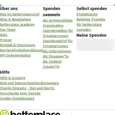
Über uns
Spenden
Selbst spenden
Was ist betterplace.org?
Projektsuche
sammeln
Blog & Neuigkeiten
Beliebte Projekte
Als gemeinnützige
betterplace academy
Für betterplace
Organisation
Das Team
spenden
Spendenaktion für
Jobs
Meine Spenden
Privatpersonen
Presse
Spendenaufruf für
Kontakt & Impressum
Privatpersonen
Barrierefreiheitserklärung
Als Unternehmen
API Dokumentation
Als Streamer*in
Als Content
Creator*in
Hilfe
Hilfe & Support
AGB und Datenschutzbestimmungen
Charity-Streams - Dos and Don'ts
Verschenke eine Spende
Cookie-Einstellungen