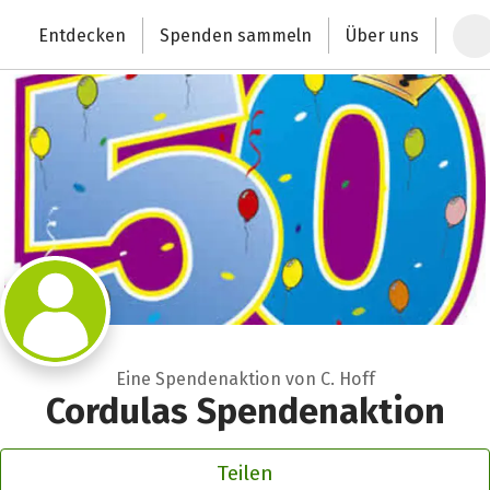
Zum Hauptinhalt springen
Erklärung zur Barrierefreiheit anzeigen
Entdecken
Spenden sammeln
Über uns
Deutschlands größte Spendenplattform
Eine Spendenaktion von C. Hoff
Cordulas Spendenaktion
Teilen