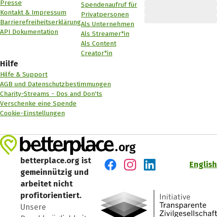
Presse
Spendenaufruf für
Kontakt & Impressum
Privatpersonen
Barrierefreiheitserklärung
Als Unternehmen
API Dokumentation
Als Streamer*in
Als Content
Creator*in
Hilfe
Hilfe & Support
AGB und Datenschutzbestimmungen
Charity-Streams - Dos and Don'ts
Verschenke eine Spende
Cookie-Einstellungen
betterplace.org ist
English
gemeinnützig und
Besuch' uns auf Facebook
Besuch' uns auf Instagr
Besuch' uns auf Lin
arbeitet nicht
profitorientiert.
Unsere