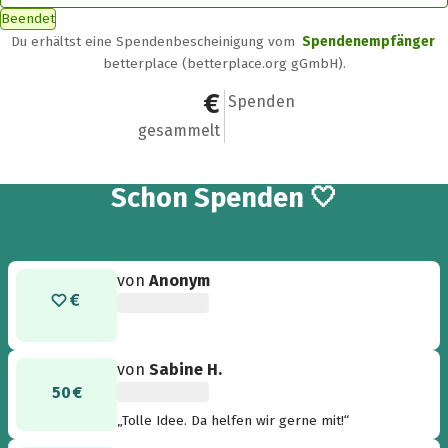
Beendet
Du erhältst eine Spendenbescheinigung vom
Spendenempfänger
betterplace (betterplace.org gGmbH).
540 €
10
Spenden
gesammelt
10
Schon
Spenden 🤍
von
Anonym
von
Sabine H.
50 €
„Tolle Idee. Da helfen wir gerne mit!“