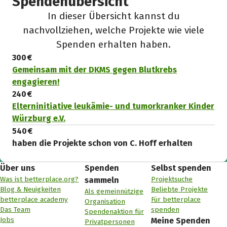
Spendenübersicht
In dieser Übersicht kannst du
nachvollziehen, welche Projekte wie viele
Spenden erhalten haben.
300 €
Gemeinsam mit der DKMS gegen Blutkrebs
engagieren!
240 €
Elterninitiative leukämie- und tumorkranker Kinder
Würzburg e.V.
540 €
haben die Projekte schon von C. Hoff erhalten
Über uns
Spenden
Selbst spenden
Was ist betterplace.org?
Projektsuche
sammeln
Blog & Neuigkeiten
Beliebte Projekte
Als gemeinnützige
betterplace academy
Für betterplace
Organisation
Das Team
spenden
Spendenaktion für
Jobs
Meine Spenden
Privatpersonen