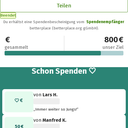
Teilen
Beendet
Du erhältst eine Spendenbescheinigung vom
Spendenempfänger
betterplace (betterplace.org gGmbH).
645 €
800 €
gesammelt
unser Ziel
12
Schon
Spenden 🤍
von
Lars H.
„Immer weiter so Jungs!“
von
Manfred K.
50 €