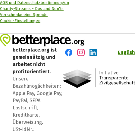
AGB und Datenschutzbestimmungen
Charity-Streams - Dos and Don'ts
Verschenke eine Spende
Cookie-Einstellungen
betterplace.org ist
English
gemeinnützig und
Besuch' uns auf Facebook
Besuch' uns auf Instagr
Besuch' uns auf Lin
arbeitet nicht
profitorientiert.
Unsere
Bezahlmöglichkeiten:
Apple Pay, Google Pay,
PayPal, SEPA
Lastschrift,
Kreditkarte,
Überweisung.
USt-IdNr.: