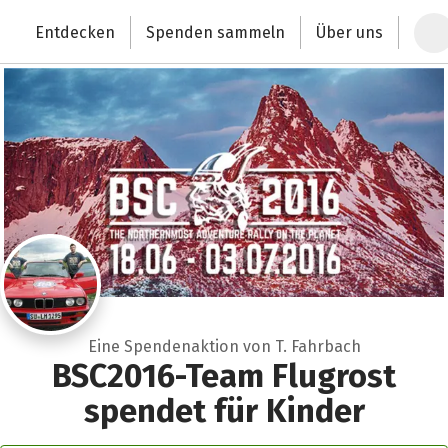
Zum Hauptinhalt springen
Erklärung zur Barrierefreiheit anzeigen
Entdecken
Spenden sammeln
Über uns
Deutschlands größte Spendenplattform
Eine Spendenaktion von T. Fahrbach
BSC2016-Team Flugrost
spendet für Kinder