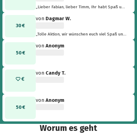
„Lieber Fabian, lieber Timm, Ihr habt Spaß und
denkt dabei auch noch an Andere, denen es
von
Dagmar W.
nicht so gut geht. Toll. Ich wünsche Euch eine
30 €
unfallfreie und tolle Reise. Kommt heil
wieder!!!!“
„Tolle Aktion, wir wünschen euch viel Spaß und
gute Fahrt.“
von
Anonym
50 €
von
Candy T.
von
Anonym
50 €
Worum es geht