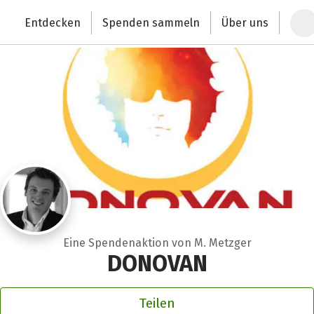
Zum Hauptinhalt springen
Erklärung zur Barrierefreiheit anzeigen
Entdecken
Spenden sammeln
Über uns
Deutschlands größte Spendenplattform
Eine Spendenaktion von M. Metzger
DONOVAN
Teilen