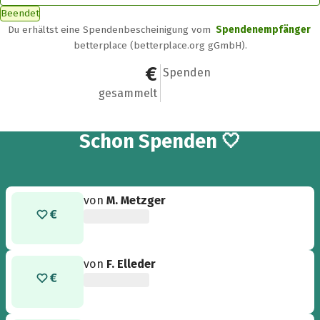
Beendet
Du erhältst eine Spendenbescheinigung vom
Spendenempfänger
betterplace (betterplace.org gGmbH).
450 €
6
Spenden
gesammelt
6
Schon
Spenden 🤍
von
M. Metzger
von
F. Elleder