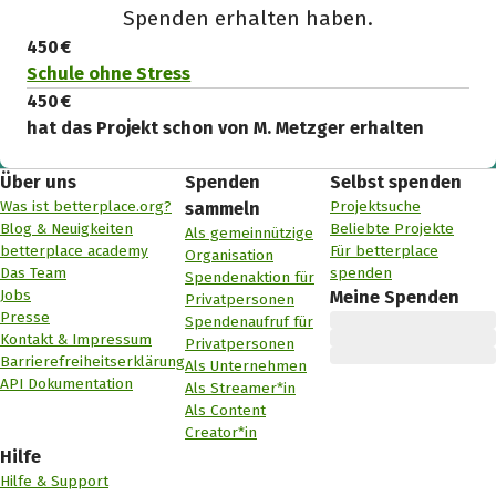
Spenden erhalten haben.
450 €
Schule ohne Stress
450 €
hat das Projekt schon von M. Metzger erhalten
Über uns
Spenden
Selbst spenden
Was ist betterplace.org?
Projektsuche
sammeln
Blog & Neuigkeiten
Beliebte Projekte
Als gemeinnützige
betterplace academy
Für betterplace
Organisation
Das Team
spenden
Spendenaktion für
Jobs
Meine Spenden
Privatpersonen
Presse
Spendenaufruf für
Kontakt & Impressum
Privatpersonen
Barrierefreiheitserklärung
Als Unternehmen
API Dokumentation
Als Streamer*in
Als Content
Creator*in
Hilfe
Hilfe & Support