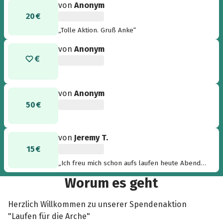
von
Anonym
20 €
„Tolle Aktion. Gruß Anke“
von
Anonym
von
Anonym
50 €
von
Jeremy T.
15 €
„Ich freu mich schon aufs laufen heute Abend.
Wir sehen uns dort ^^ LICHTGESTALTEN
Worum es geht
HUHAA!“
Herzlich Willkommen zu unserer Spendenaktion
"Laufen für die Arche"