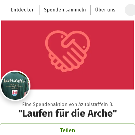
Zum Hauptinhalt springen
Erklärung zur Barrierefreiheit anzeigen
Entdecken
Spenden sammeln
Über uns
Deutschlands größte Spendenplattform
Eine Spendenaktion von Azubistaffeln B.
"Laufen für die Arche"
Teilen