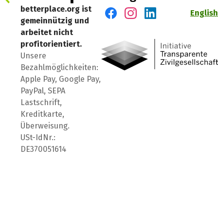
betterplace.org ist
English
gemeinnützig und
Besuch' uns auf Facebook
Besuch' uns auf Instagr
Besuch' uns auf Lin
arbeitet nicht
profitorientiert.
Unsere
Bezahlmöglichkeiten:
Apple Pay, Google Pay,
PayPal, SEPA
Lastschrift,
Kreditkarte,
Überweisung.
USt-IdNr.:
DE370051614