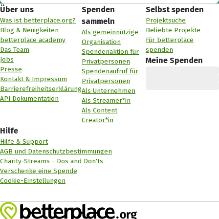
Über uns
Spenden
Selbst spenden
Was ist betterplace.org?
Projektsuche
sammeln
Blog & Neuigkeiten
Beliebte Projekte
Als gemeinnützige
betterplace academy
Für betterplace
Organisation
Das Team
spenden
Spendenaktion für
Jobs
Meine Spenden
Privatpersonen
Presse
Spendenaufruf für
Kontakt & Impressum
Privatpersonen
Barrierefreiheitserklärung
Als Unternehmen
API Dokumentation
Als Streamer*in
Als Content
Creator*in
Hilfe
Hilfe & Support
AGB und Datenschutzbestimmungen
Charity-Streams - Dos and Don'ts
Verschenke eine Spende
Cookie-Einstellungen