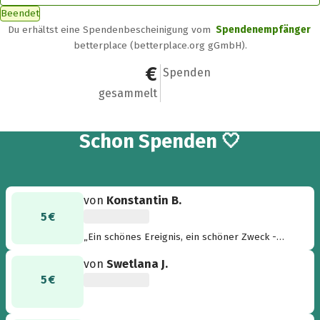
Beendet
Du erhältst eine Spendenbescheinigung vom
Spendenempfänger
betterplace (betterplace.org gGmbH).
510 €
20
Spenden
gesammelt
20
Schon
Spenden 🤍
von
Konstantin B.
5 €
„Ein schönes Ereignis, ein schöner Zweck -
dafür spende ich gern. Liebe Grüße“
von
Swetlana J.
5 €