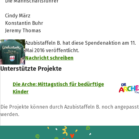
Die Mannschaftsführer
Cindy März
Konstantin Buhr
Jeremy Thomas
Azubistaffeln B. hat diese Spendenaktion am 11.
Mai 2016 veröffentlicht.
Nachricht schreiben
Unterstützte Projekte
Die Arche: Mittagstisch für bedürftige
Kinder
Die Projekte können durch Azubistaffeln B. noch angepasst
werden.