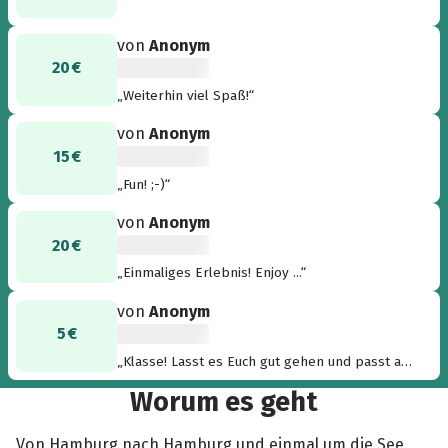
von
Anonym
20 €
„Weiterhin viel Spaß!“
von
Anonym
15 €
„Fun! ;-)“
von
Anonym
20 €
„Einmaliges Erlebnis! Enjoy ...“
von
Anonym
5 €
„Klasse! Lasst es Euch gut gehen und passt auf
Euch auf ... mimimi aus B.“
Worum es geht
Von Hamburg nach Hamburg und einmal um die See.