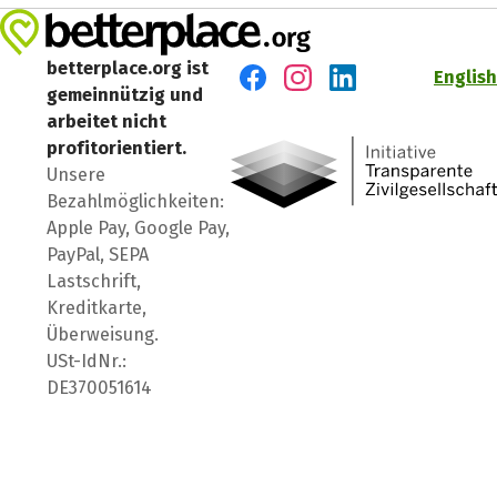
betterplace.org ist
English
gemeinnützig und
Besuch' uns auf Facebook
Besuch' uns auf Instagr
Besuch' uns auf Lin
arbeitet nicht
profitorientiert.
Unsere
Bezahlmöglichkeiten:
Apple Pay, Google Pay,
PayPal, SEPA
Lastschrift,
Kreditkarte,
Überweisung.
USt-IdNr.:
DE370051614