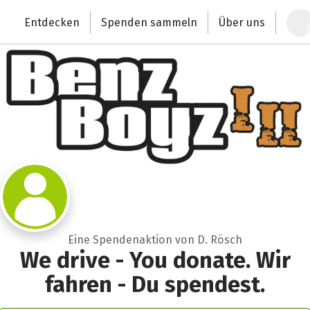
Zum Hauptinhalt springen
Erklärung zur Barrierefreiheit anzeigen
Entdecken
Spenden sammeln
Über uns
Deutschlands größte Spendenplattform
Eine Spendenaktion von D. Rösch
We drive - You donate. Wir
fahren - Du spendest.