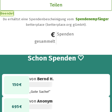
Teilen
Beendet
Du erhältst eine Spendenbescheinigung vom
Spendenempfänger
betterplace (betterplace.org gGmbH).
1.690 €
18
Spenden
gesammelt
18
Schon
Spenden 🤍
von
Bernd H.
150 €
„Gute Sache!“
von
Anonym
695 €