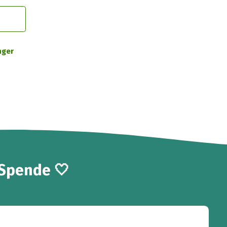
nger
 Spende 🤍