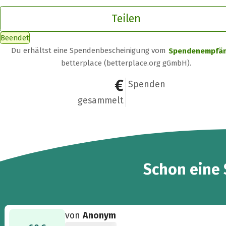
Teilen
Beendet
Du erhältst eine Spendenbescheinigung vom
Spendenempfä
betterplace (betterplace.org gGmbH).
60 €
1
Spenden
gesammelt
Schon eine
von
Anonym