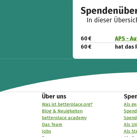
Spendenüber
In dieser Übersi
60 €
APS - Au
60 €
hat das 
Über uns
Spe
Was ist betterplace.org?
Als ge
Blog & Neuigkeiten
Spend
betterplace academy
Spend
Das Team
Als U
Jobs
Als St