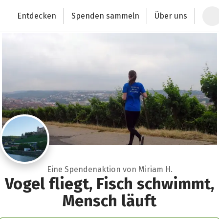
Zum Hauptinhalt springen
Erklärung zur Barrierefreiheit anzeigen
Entdecken
Spenden sammeln
Über uns
Deutschlands größte Spendenplattform
Eine Spendenaktion von Miriam H.
Vogel fliegt, Fisch schwimmt,
Mensch läuft