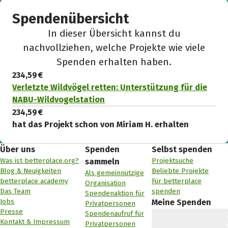
Spendenübersicht
In dieser Übersicht kannst du
nachvollziehen, welche Projekte wie viele
Spenden erhalten haben.
234,59 €
Verletzte Wildvögel retten: Unterstützung für die
NABU-Wildvogelstation
234,59 €
hat das Projekt schon von Miriam H. erhalten
Über uns
Spenden
Selbst spenden
Was ist betterplace.org?
Projektsuche
sammeln
Blog & Neuigkeiten
Beliebte Projekte
Als gemeinnützige
betterplace academy
Für betterplace
Organisation
Das Team
spenden
Spendenaktion für
Jobs
Meine Spenden
Privatpersonen
Presse
Spendenaufruf für
Kontakt & Impressum
Privatpersonen