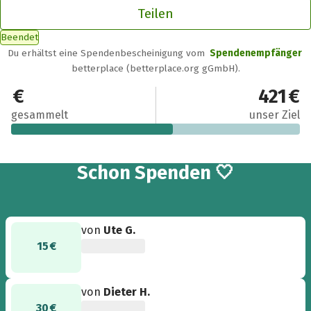
Teilen
Beendet
Du erhältst eine Spendenbescheinigung vom
Spendenempfänger
betterplace (betterplace.org gGmbH).
234,59 €
421 €
gesammelt
unser Ziel
10
Schon
Spenden 🤍
von
Ute G.
15 €
von
Dieter H.
30 €