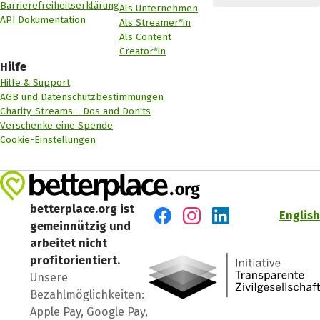
Barrierefreiheitserklärung
Als Unternehmen
API Dokumentation
Als Streamer*in
Als Content
Creator*in
Hilfe
Hilfe & Support
AGB und Datenschutzbestimmungen
Charity-Streams - Dos and Don'ts
Verschenke eine Spende
Cookie-Einstellungen
betterplace.org ist
English
gemeinnützig und
Besuch' uns auf Facebook
Besuch' uns auf Instagr
Besuch' uns auf Lin
arbeitet nicht
profitorientiert.
Unsere
Bezahlmöglichkeiten:
Apple Pay, Google Pay,