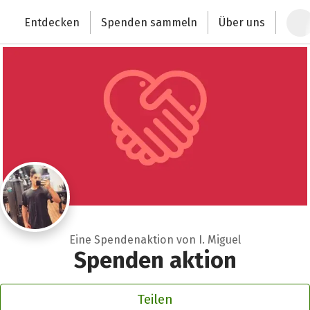
Zum Hauptinhalt springen
Erklärung zur Barrierefreiheit anzeigen
Schließen
Entdecken
Spenden sammeln
Über uns
Deutschlands größte Spendenplattform
Eine Spendenaktion von I. Miguel
Spenden aktion
Teilen