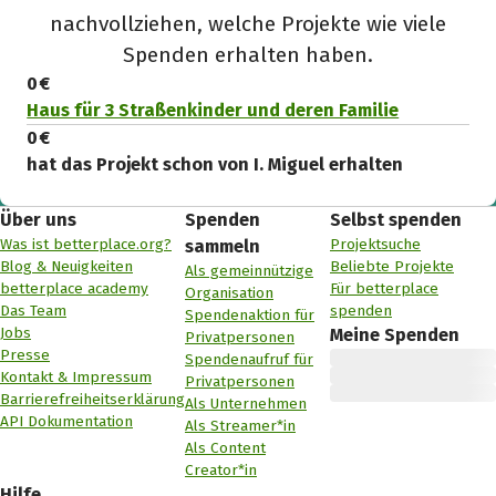
nachvollziehen, welche Projekte wie viele
Spenden erhalten haben.
0 €
Haus für 3 Straßenkinder und deren Familie
0 €
hat das Projekt schon von I. Miguel erhalten
Über uns
Spenden
Selbst spenden
Was ist betterplace.org?
Projektsuche
sammeln
Blog & Neuigkeiten
Beliebte Projekte
Als gemeinnützige
betterplace academy
Für betterplace
Organisation
Das Team
spenden
Spendenaktion für
Jobs
Meine Spenden
Privatpersonen
Presse
Spendenaufruf für
Kontakt & Impressum
Privatpersonen
Barrierefreiheitserklärung
Als Unternehmen
API Dokumentation
Als Streamer*in
Als Content
Creator*in
Hilfe