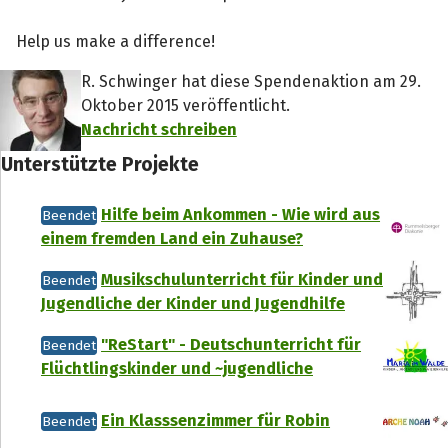
Help us make a difference!
R. Schwinger hat diese Spendenaktion am 29.
Oktober 2015 veröffentlicht.
Nachricht schreiben
Unterstützte Projekte
Hilfe beim Ankommen - Wie wird aus
Beendet
einem fremden Land ein Zuhause?
Musikschulunterricht für Kinder und
Beendet
Jugendliche der Kinder und Jugendhilfe
"ReStart" - Deutschunterricht für
Beendet
Flüchtlingskinder und ~jugendliche
Ein Klasssenzimmer für Robin
Beendet