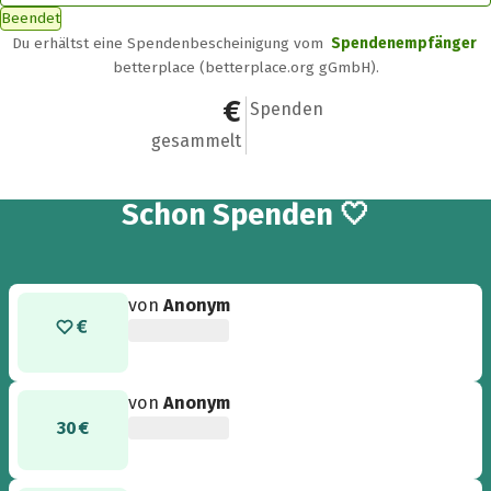
Beendet
Du erhältst eine Spendenbescheinigung vom
Spendenempfänger
betterplace (betterplace.org gGmbH).
20.320 €
84
Spenden
gesammelt
84
Schon
Spenden 🤍
von
Anonym
von
Anonym
30 €