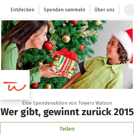
Zum Hauptinhalt springen
Erklärung zur Barrierefreiheit anzeigen
Entdecken
Spenden sammeln
Über uns
Deutschlands größte Spendenplattform
Eine Spendenaktion von Towers Watson
Wer gibt, gewinnt zurück 2015
Teilen