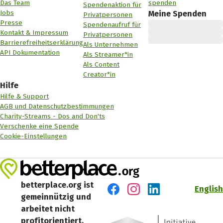
Das Team
spenden
Spendenaktion für
Jobs
Meine Spenden
Privatpersonen
Presse
Spendenaufruf für
Kontakt & Impressum
Privatpersonen
Barrierefreiheitserklärung
Als Unternehmen
API Dokumentation
Als Streamer*in
Als Content
Creator*in
Hilfe
Hilfe & Support
AGB und Datenschutzbestimmungen
Charity-Streams - Dos and Don'ts
Verschenke eine Spende
Cookie-Einstellungen
betterplace.org ist
English
gemeinnützig und
Besuch' uns auf Facebook
Besuch' uns auf Instagr
Besuch' uns auf Lin
arbeitet nicht
profitorientiert.