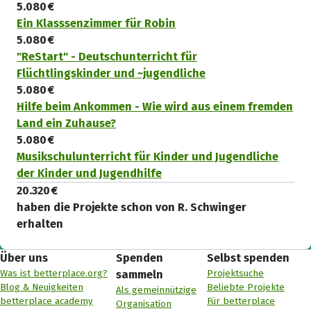
5.080 €
Ein Klasssenzimmer für Robin
5.080 €
"ReStart" - Deutschunterricht für
Flüchtlingskinder und ~jugendliche
5.080 €
Hilfe beim Ankommen - Wie wird aus einem fremden
Land ein Zuhause?
5.080 €
Musikschulunterricht für Kinder und Jugendliche
der Kinder und Jugendhilfe
20.320 €
haben die Projekte schon von R. Schwinger
erhalten
Über uns
Spenden
Selbst spenden
Was ist betterplace.org?
Projektsuche
sammeln
Blog & Neuigkeiten
Beliebte Projekte
Als gemeinnützige
betterplace academy
Für betterplace
Organisation