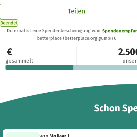
Teilen
Beendet
Du erhältst eine Spendenbescheinigung vom
Spendenempfä
betterplace (betterplace.org gGmbH).
1.191 €
2.50
gesammelt
unser
28
Schon
Sp
von
Volker L.