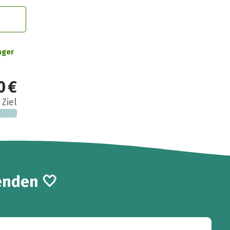
nger
0 €
 Ziel
enden 🤍