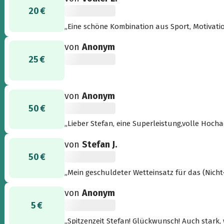
20 €
„Eine schöne Kombination aus Sport, Motivatio
von
Anonym
25 €
von
Anonym
50 €
„Lieber Stefan, eine Superleistung,voll
von
Stefan J.
50 €
„Mein geschuldeter Wetteinsatz für das (Nicht-
trotzdem eine ordentliche Zeit“
von
Anonym
5 €
„Spitzenzeit Stefan! Glückwunsch! Auch stark,