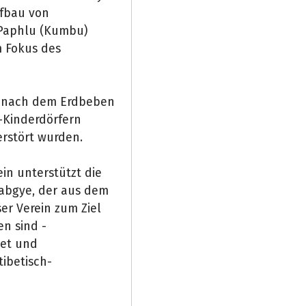
ufbau von
Paphlu (Kumbu)
m Fokus des
en nach dem Erdbeben
S-Kinderdörfern
erstört wurden.
ein unterstützt die
Rabgye, der aus dem
er Verein zum Ziel
en sind -
bet und
tibetisch-