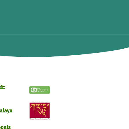
fe-
malaya
epals