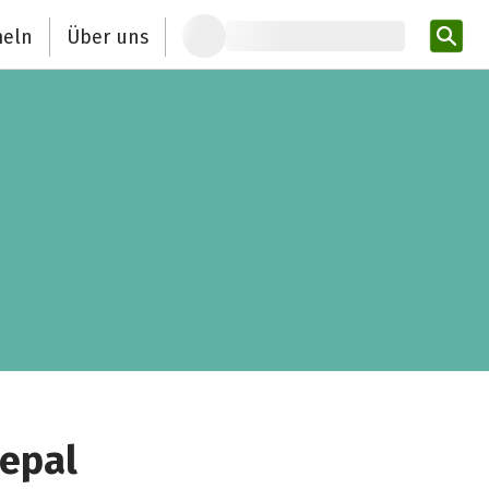
eln
Über uns
Pro
epal