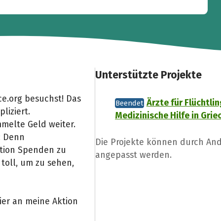
Unterstützte Projekte
e.org besuchst! Das
Ärzte für Flüchtli
Beendet
liziert.
Medizinische Hilfe in Gri
melte Geld weiter.
: Denn
Die Projekte können durch And
Aktion Spenden zu
angepasst werden.
toll, um zu sehen,
ier an meine Aktion