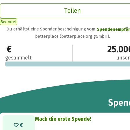
Teilen
Beendet
Du erhältst eine Spendenbescheinigung vom
Spendenempfä
betterplace (betterplace.org gGmbH).
0 €
25.00
gesammelt
unser
Spen
Mach die erste Spende!