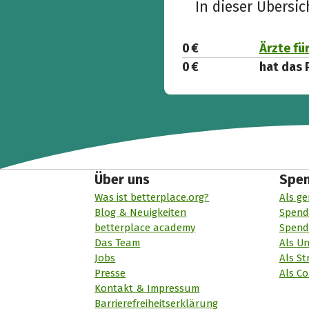
In dieser Übersi
0 €
Ärzte fü
0 €
hat das 
Über uns
Spe
Was ist betterplace.org?
Als ge
Blog & Neuigkeiten
Spend
betterplace academy
Spend
Das Team
Als U
Jobs
Als St
Presse
Als Co
Kontakt & Impressum
Barrierefreiheitserklärung