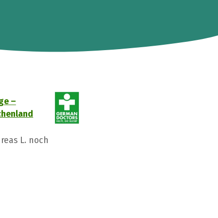
nge –
echenland
reas L. noch