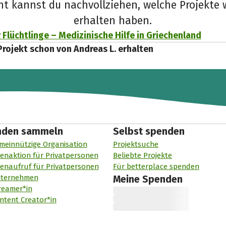
cht kannst du nachvollziehen, welche Projekte 
erhalten haben.
r Flüchtlinge – Medizinische Hilfe in Griechenland
Projekt schon von Andreas L. erhalten
nden sammeln
Selbst spenden
meinnützige Organisation
Projektsuche
enaktion für Privatpersonen
Beliebte Projekte
enaufruf für Privatpersonen
Für betterplace spenden
nternehmen
Meine Spenden
reamer*in
ntent Creator*in