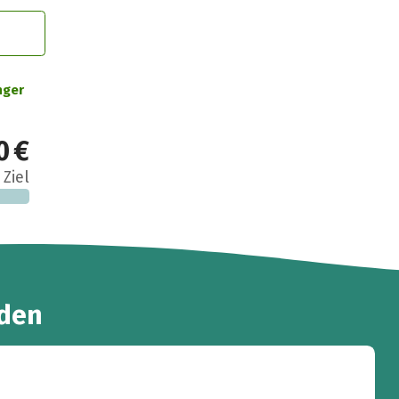
nger
0 €
 Ziel
den