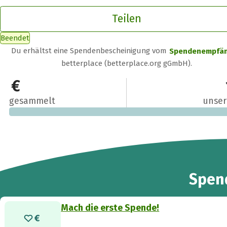
Teilen
Beendet
Du erhältst eine Spendenbescheinigung vom
Spendenempfä
betterplace (betterplace.org gGmbH).
0 €
gesammelt
unser
Spen
Mach die erste Spende!