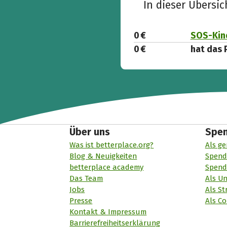
In dieser Übersi
0 €
SOS-Kin
0 €
hat das 
Über uns
Spe
Was ist betterplace.org?
Als ge
Blog & Neuigkeiten
Spend
betterplace academy
Spend
Das Team
Als U
Jobs
Als St
Presse
Als Co
Kontakt & Impressum
Barrierefreiheitserklärung