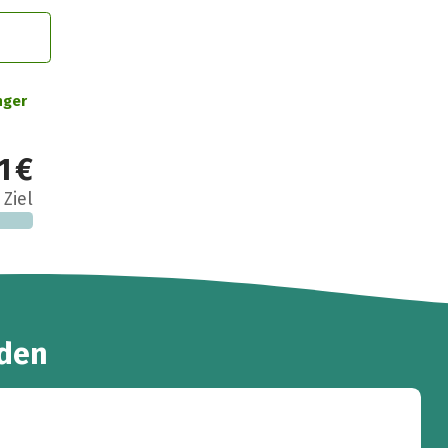
nger
1 €
 Ziel
den