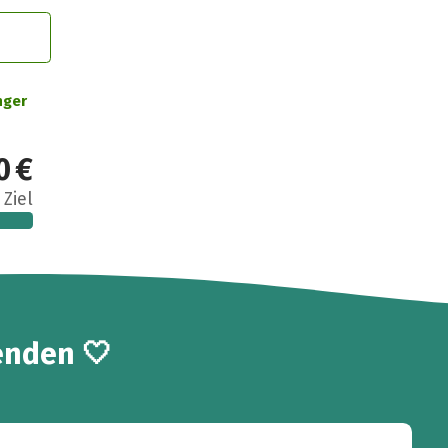
nger
0 €
 Ziel
enden 🤍