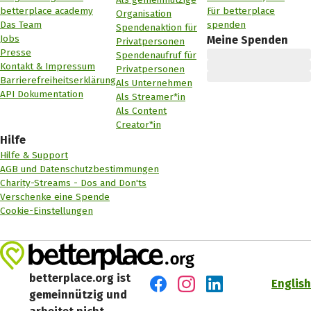
betterplace academy
Für betterplace
Organisation
Das Team
spenden
Spendenaktion für
Jobs
Meine Spenden
Privatpersonen
Presse
Spendenaufruf für
Kontakt & Impressum
Privatpersonen
Barrierefreiheitserklärung
Als Unternehmen
API Dokumentation
Als Streamer*in
Als Content
Creator*in
Hilfe
Hilfe & Support
AGB und Datenschutzbestimmungen
Charity-Streams - Dos and Don'ts
Verschenke eine Spende
Cookie-Einstellungen
betterplace.org ist
English
gemeinnützig und
Besuch' uns auf Facebook
Besuch' uns auf Instagr
Besuch' uns auf Lin