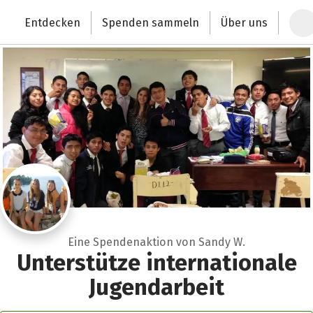
Zum Hauptinhalt springen
Erklärung zur Barrierefreiheit anzeigen
Entdecken
Spenden sammeln
Über uns
Deutschlands größte Spendenplattform
Eine Spendenaktion von Sandy W.
Unterstütze internationale
Jugendarbeit