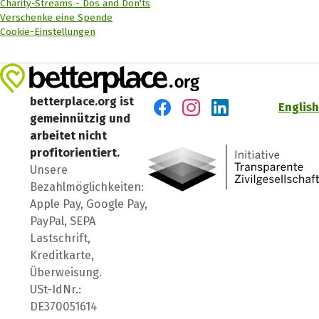
Charity-Streams - Dos and Don'ts
Verschenke eine Spende
Cookie-Einstellungen
betterplace.org ist
English
gemeinnützig und
Besuch' uns auf Facebook
Besuch' uns auf Instagr
Besuch' uns auf Lin
arbeitet nicht
profitorientiert.
Unsere
Bezahlmöglichkeiten:
Apple Pay, Google Pay,
PayPal, SEPA
Lastschrift,
Kreditkarte,
Überweisung.
USt-IdNr.:
DE370051614