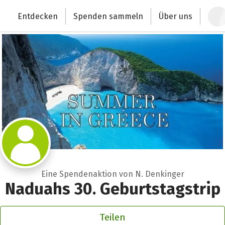
Zum Hauptinhalt springen
Erklärung zur Barrierefreiheit anzeigen
Entdecken
Spenden sammeln
Über uns
Deutschlands größte Spendenplattform
Eine Spendenaktion von N. Denkinger
Naduahs 30. Geburtstagstrip
Teilen