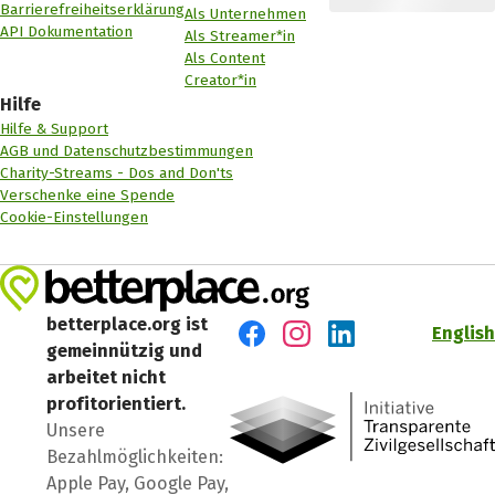
Barrierefreiheitserklärung
Als Unternehmen
API Dokumentation
Als Streamer*in
Als Content
Creator*in
Hilfe
Hilfe & Support
AGB und Datenschutzbestimmungen
Charity-Streams - Dos and Don'ts
Verschenke eine Spende
Cookie-Einstellungen
betterplace.org ist
English
gemeinnützig und
Besuch' uns auf Facebook
Besuch' uns auf Instagr
Besuch' uns auf Lin
arbeitet nicht
profitorientiert.
Unsere
Bezahlmöglichkeiten:
Apple Pay, Google Pay,