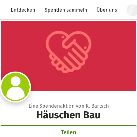
Zum Hauptinhalt springen
Erklärung zur Barrierefreiheit anzeigen
Entdecken
Spenden sammeln
Über uns
Deutschlands größte Spendenplattform
Eine Spendenaktion von K. Bartsch
Häuschen Bau
Teilen