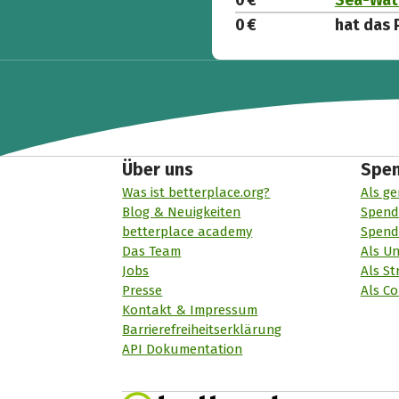
0 €
Sea-Watc
0 €
hat das 
Über uns
Spe
Was ist betterplace.org?
Als ge
Blog & Neuigkeiten
Spend
betterplace academy
Spend
Das Team
Als U
Jobs
Als St
Presse
Als Co
Kontakt & Impressum
Barrierefreiheitserklärung
API Dokumentation