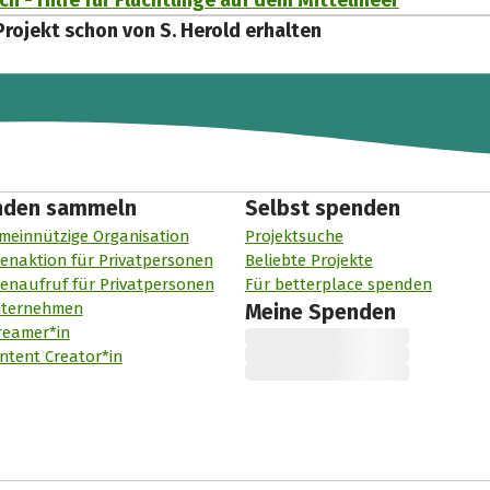
h - Hilfe für Flüchtlinge auf dem Mittelmeer
Projekt schon von S. Herold erhalten
nden sammeln
Selbst spenden
meinnützige Organisation
Projektsuche
enaktion für Privatpersonen
Beliebte Projekte
enaufruf für Privatpersonen
Für betterplace spenden
nternehmen
Meine Spenden
reamer*in
ntent Creator*in