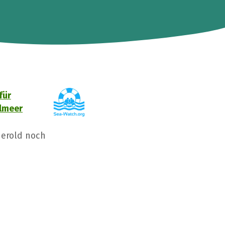
für
elmeer
Herold noch