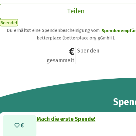
Teilen
Beendet
Du erhältst eine Spendenbescheinigung vom
Spendenempfä
betterplace (betterplace.org gGmbH).
0 €
0
Spenden
gesammelt
Spen
Mach die erste Spende!