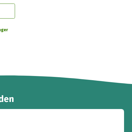
nger
den