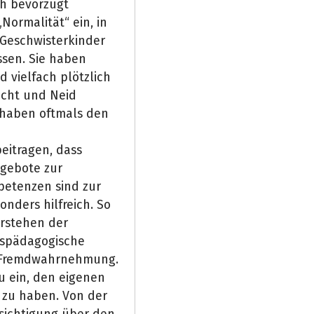
h bevorzugt
„Normalität“ ein, in
 Geschwisterkinder
ssen. Sie haben
d vielfach plötzlich
ucht und Neid
 haben oftmals den
beitragen, dass
ngebote zur
petenzen sind zur
nders hilfreich. So
erstehen der
nispädagogische
d Fremdwahrnehmung.
 ein, den eigenen
 zu haben. Von der