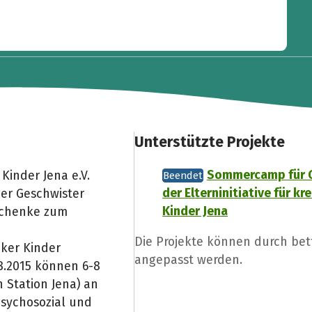
Unterstützte Projekte
Sommercamp für 
Kinder Jena e.V.
Beendet
der Elterninitiative für k
er Geschwister
Kinder Jena
schenke zum
Die Projekte können durch be
ker Kinder
angepasst werden.
08.2015 können 6-8
 Station Jena) an
sychosozial und