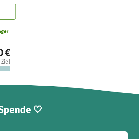
nger
0 €
 Ziel
 Spende 🤍