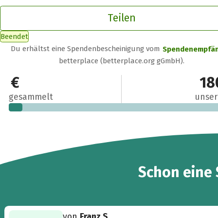
Teilen
Beendet
Du erhältst eine Spendenbescheinigung vom
Spendenempfä
betterplace (betterplace.org gGmbH).
10 €
18
gesammelt
unser
Schon eine
von
Franz S.