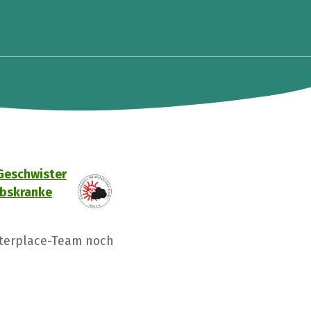
Geschwister
rebskranke
tterplace-Team noch