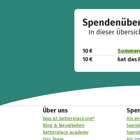
Spendenüber
In dieser Übersi
10 €
Sommerca
10 €
hat das 
Über uns
Spe
Was ist betterplace.org?
Als ge
Blog & Neuigkeiten
Spend
betterplace academy
Spend
Das Team
Als U