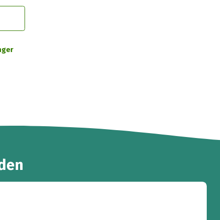
nger
den