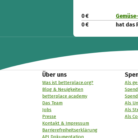
0 €
Gemüse- 
0 €
hat das 
Über uns
Spe
Was ist betterplace.org?
Als ge
Blog & Neuigkeiten
Spend
betterplace academy
Spend
Das Team
Als U
Jobs
Als St
Presse
Als Co
Kontakt & Impressum
Barrierefreiheitserklärung
API Dokumentation