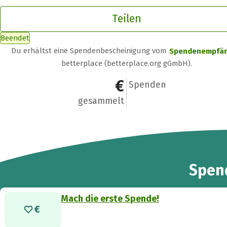
Teilen
Beendet
Du erhältst eine Spendenbescheinigung vom
Spendenempfä
betterplace (betterplace.org gGmbH).
0 €
0
Spenden
gesammelt
Spen
Mach die erste Spende!