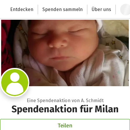
Zum Hauptinhalt springen
Erklärung zur Barrierefreiheit anzeigen
Entdecken
Spenden sammeln
Über uns
Deutschlands größte Spendenplattform
Eine Spendenaktion von A. Schmidt
Spendenaktion für Milan
Teilen