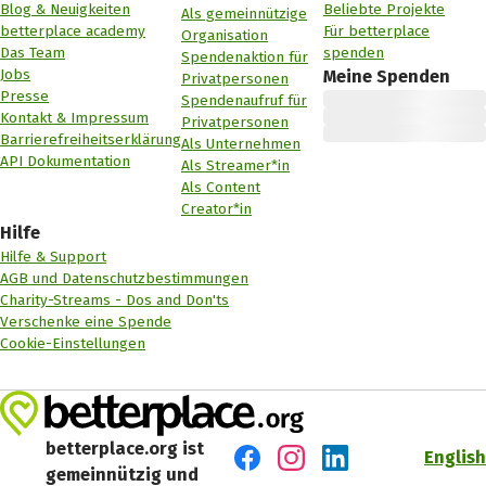
Blog & Neuigkeiten
Beliebte Projekte
Als gemeinnützige
betterplace academy
Für betterplace
Organisation
Das Team
spenden
Spendenaktion für
Jobs
Meine Spenden
Privatpersonen
Presse
Spendenaufruf für
Kontakt & Impressum
Privatpersonen
Barrierefreiheitserklärung
Als Unternehmen
API Dokumentation
Als Streamer*in
Als Content
Creator*in
Hilfe
Hilfe & Support
AGB und Datenschutzbestimmungen
Charity-Streams - Dos and Don'ts
Verschenke eine Spende
Cookie-Einstellungen
betterplace.org ist
English
gemeinnützig und
Besuch' uns auf Facebook
Besuch' uns auf Instagr
Besuch' uns auf Lin