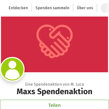
Zum Hauptinhalt springen
Erklärung zur Barrierefreiheit anzeigen
Entdecken
Spenden sammeln
Über uns
Deutschlands größte Spendenplattform
Eine Spendenaktion von M. Luca
Maxs Spendenaktion
Teilen