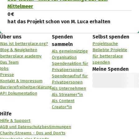
Mittelmeer
0 €
hat das Projekt schon von M. Luca erhalten
Über uns
Spenden
Selbst spenden
Was ist betterplace.org?
Projektsuche
sammeln
Blog & Neuigkeiten
Beliebte Projekte
Als gemeinnützige
betterplace academy
Für betterplace
Organisation
Das Team
spenden
Spendenaktion für
Jobs
Meine Spenden
Privatpersonen
Presse
Spendenaufruf für
Kontakt & Impressum
Privatpersonen
Barrierefreiheitserklärung
Als Unternehmen
API Dokumentation
Als Streamer*in
Als Content
Creator*in
Hilfe
Hilfe & Support
AGB und Datenschutzbestimmungen
Charity-Streams - Dos and Don'ts