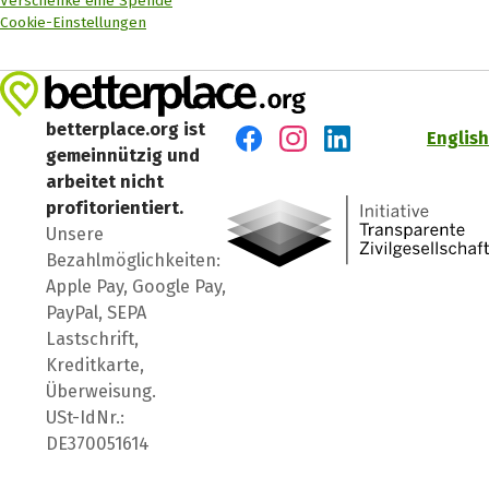
Verschenke eine Spende
Cookie-Einstellungen
betterplace.org ist
English
gemeinnützig und
Besuch' uns auf Facebook
Besuch' uns auf Instagr
Besuch' uns auf Lin
arbeitet nicht
profitorientiert.
Unsere
Bezahlmöglichkeiten:
Apple Pay, Google Pay,
PayPal, SEPA
Lastschrift,
Kreditkarte,
Überweisung.
USt-IdNr.:
DE370051614