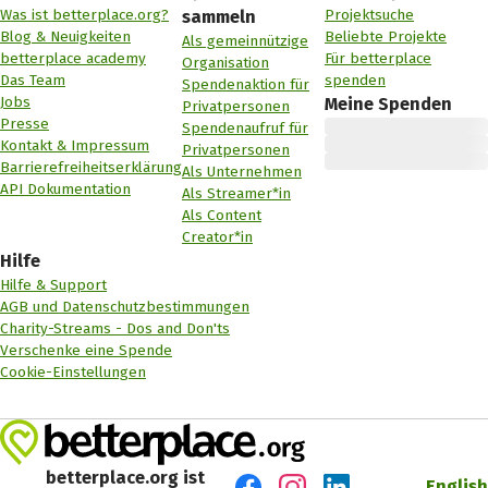
Was ist betterplace.org?
Projektsuche
sammeln
Blog & Neuigkeiten
Beliebte Projekte
Als gemeinnützige
betterplace academy
Für betterplace
Organisation
Das Team
spenden
Spendenaktion für
Jobs
Meine Spenden
Privatpersonen
Presse
Spendenaufruf für
Kontakt & Impressum
Privatpersonen
Barrierefreiheitserklärung
Als Unternehmen
API Dokumentation
Als Streamer*in
Als Content
Creator*in
Hilfe
Hilfe & Support
AGB und Datenschutzbestimmungen
Charity-Streams - Dos and Don'ts
Verschenke eine Spende
Cookie-Einstellungen
betterplace.org ist
English