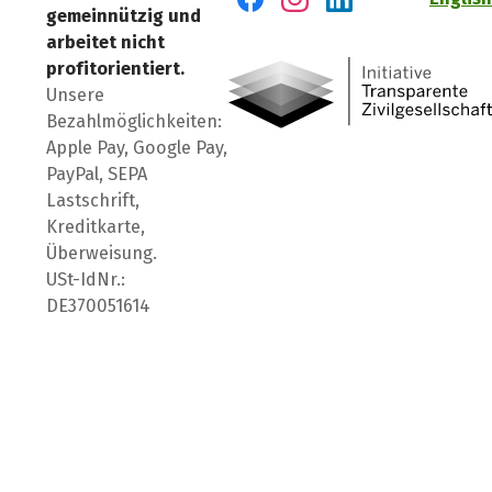
gemeinnützig und
Besuch' uns auf Facebook
Besuch' uns auf Instagr
Besuch' uns auf Lin
arbeitet nicht
profitorientiert.
Unsere
Bezahlmöglichkeiten:
Apple Pay, Google Pay,
PayPal, SEPA
Lastschrift,
Kreditkarte,
Überweisung.
USt-IdNr.:
DE370051614