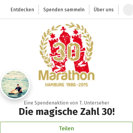
Zum Hauptinhalt springen
Erklärung zur Barrierefreiheit anzeigen
Entdecken
Spenden sammeln
Über uns
Deutschlands größte Spendenplattform
Eine Spendenaktion von T. Unterseher
Die magische Zahl 30!
Teilen