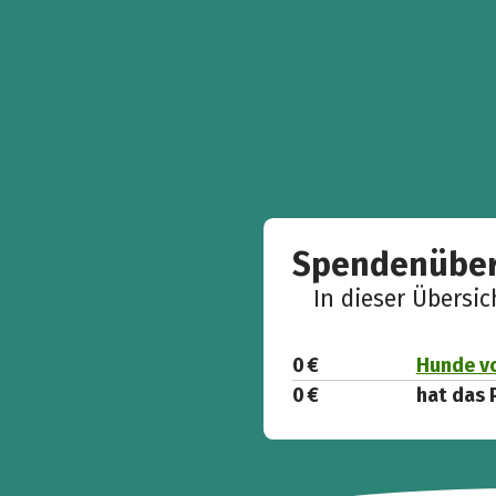
Spendenüber
In dieser Übersi
0 €
Hunde vo
0 €
hat das 