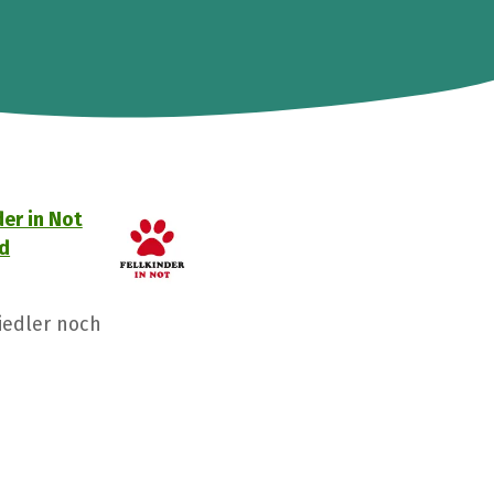
er in Not
nd
iedler noch