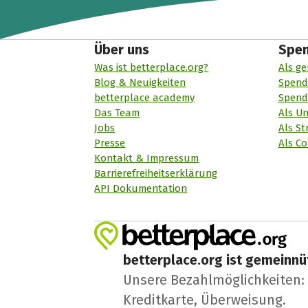
Über uns
Spe
Was ist betterplace.org?
Als ge
Blog & Neuigkeiten
Spend
betterplace academy
Spend
Das Team
Als U
Jobs
Als St
Presse
Als Co
Kontakt & Impressum
Barrierefreiheitserklärung
API Dokumentation
betterplace.org ist gemeinnüt
Unsere Bezahlmöglichkeiten: A
Kreditkarte, Überweisung.