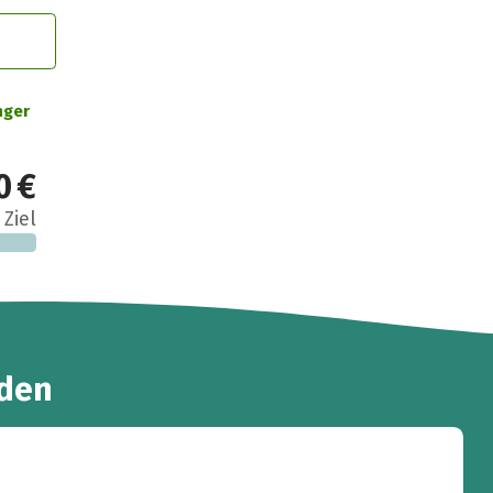
nger
0 €
 Ziel
den