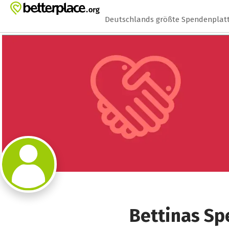
Zum Hauptinhalt springen
Erklärung zur Barrierefreiheit anzeigen
Deutschlands größte Spendenplat
Bettinas Sp