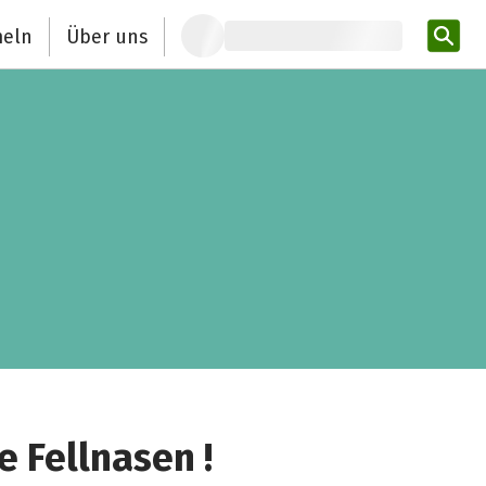
eln
Über uns
Pro
 Fellnasen !