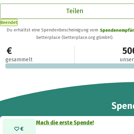
Teilen
Beendet
Du erhältst eine Spendenbescheinigung vom
Spendenempfä
betterplace (betterplace.org gGmbH).
0 €
50
gesammelt
unser
Spen
Mach die erste Spende!