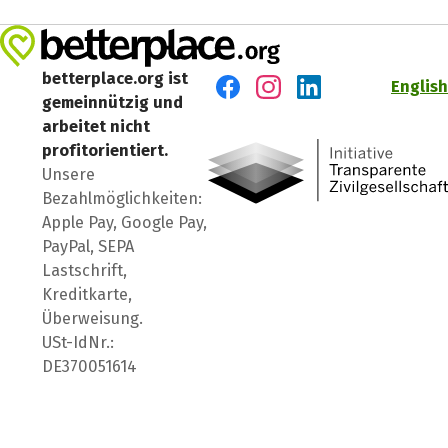
betterplace.org ist
English
gemeinnützig und
Besuch' uns auf Facebook
Besuch' uns auf Instagr
Besuch' uns auf Lin
arbeitet nicht
profitorientiert.
Unsere
Bezahlmöglichkeiten:
Apple Pay, Google Pay,
PayPal, SEPA
Lastschrift,
Kreditkarte,
Überweisung.
USt-IdNr.:
DE370051614