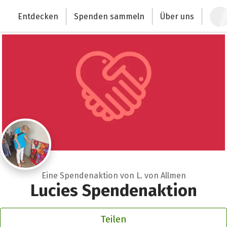
Zum Hauptinhalt springen
Erklärung zur Barrierefreiheit anzeigen
Entdecken
Spenden sammeln
Über uns
Deutschlands größte Spendenplattform
Eine Spendenaktion von L. von Allmen
Lucies Spendenaktion
Teilen