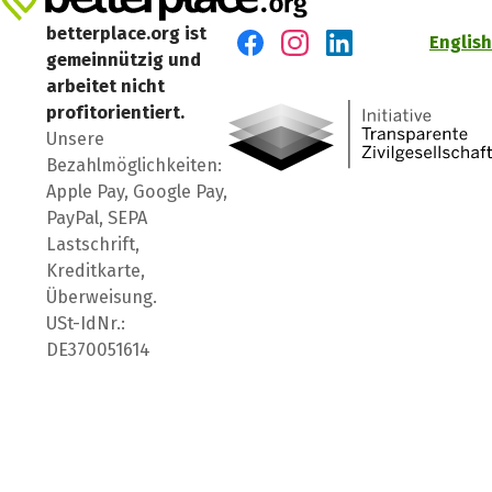
betterplace.org ist
English
gemeinnützig und
Besuch' uns auf Facebook
Besuch' uns auf Instagr
Besuch' uns auf Lin
arbeitet nicht
profitorientiert.
Unsere
Bezahlmöglichkeiten:
Apple Pay, Google Pay,
PayPal, SEPA
Lastschrift,
Kreditkarte,
Überweisung.
USt-IdNr.:
DE370051614