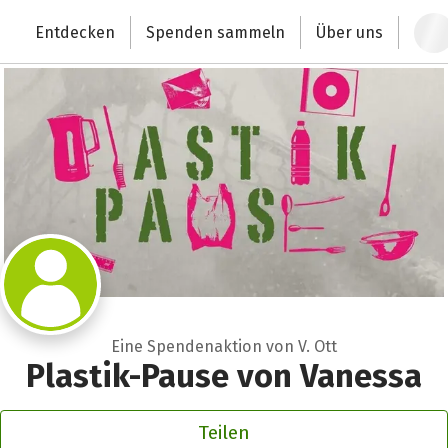
Zum Hauptinhalt springen
Erklärung zur Barrierefreiheit anzeigen
Entdecken
Spenden sammeln
Über uns
Deutschlands größte Spendenplattform
Eine Spendenaktion von V. Ott
Plastik-Pause von Vanessa
Teilen