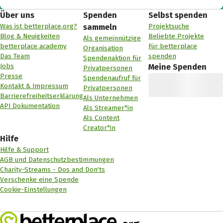
Über uns
Spenden
Selbst spenden
Was ist betterplace.org?
Projektsuche
sammeln
Blog & Neuigkeiten
Beliebte Projekte
Als gemeinnützige
betterplace academy
Für betterplace
Organisation
Das Team
spenden
Spendenaktion für
Jobs
Meine Spenden
Privatpersonen
Presse
Spendenaufruf für
Kontakt & Impressum
Privatpersonen
Barrierefreiheitserklärung
Als Unternehmen
API Dokumentation
Als Streamer*in
Als Content
Creator*in
Hilfe
Hilfe & Support
AGB und Datenschutzbestimmungen
Charity-Streams - Dos and Don'ts
Verschenke eine Spende
Cookie-Einstellungen