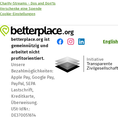
Charity-Streams - Dos and Don'ts
Verschenke eine Spende
Cookie-Einstellungen
betterplace.org ist
English
gemeinnützig und
Besuch' uns auf Facebook
Besuch' uns auf Instagr
Besuch' uns auf Lin
arbeitet nicht
profitorientiert.
Unsere
Bezahlmöglichkeiten:
Apple Pay, Google Pay,
PayPal, SEPA
Lastschrift,
Kreditkarte,
Überweisung.
USt-IdNr.:
DE370051614