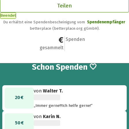
Teilen
Beendet
Du erhältst eine Spendenbescheinigung vom
Spendenempfänger
betterplace (betterplace.org gGmbH).
580,10 €
28
Spenden
gesammelt
28
Schon
Spenden 🤍
von
Walter T.
20 €
„Immer gerne!!!Ich helfe gerne!“
von
Karin N.
50 €