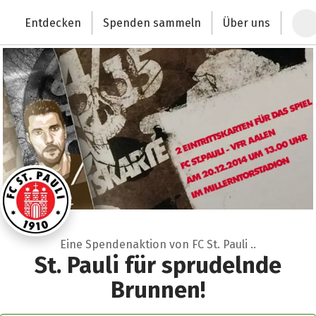
Zum Hauptinhalt springen
Erklärung zur Barrierefreiheit anzeigen
Entdecken
Spenden sammeln
Über uns
Deutschlands größte Spendenplattform
Eine Spendenaktion von FC St. Pauli ..
St. Pauli für sprudelnde
Brunnen!