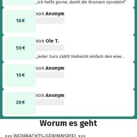
„Ich helfe gerne, damit die Brunnen sprudeln!“
von
Anonym
10 €
von
Ole T.
50 €
„Jeder Euro zählt! Vielleicht einfach den einen
oder anderen Glühwein weniger, dafür ein paar
von
Anonym
Euro mehr für frisches Wasser geben... “
10 €
von
Anonym
20 €
Worum es geht
+++ WEIHNACHTS-GEWINNSPIEL +++