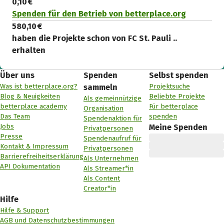
0,10 €
Spenden für den Betrieb von betterplace.org
580,10 €
haben die Projekte schon von FC St. Pauli ..
erhalten
Über uns
Spenden
Selbst spenden
Was ist betterplace.org?
Projektsuche
sammeln
Blog & Neuigkeiten
Beliebte Projekte
Als gemeinnützige
betterplace academy
Für betterplace
Organisation
Das Team
spenden
Spendenaktion für
Jobs
Meine Spenden
Privatpersonen
Presse
Spendenaufruf für
Kontakt & Impressum
Privatpersonen
Barrierefreiheitserklärung
Als Unternehmen
API Dokumentation
Als Streamer*in
Als Content
Creator*in
Hilfe
Hilfe & Support
AGB und Datenschutzbestimmungen