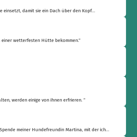
de einsetzt, damit sie ein Dach über den Kopf
 in einer wetterfesten Hütte bekommen.“
ten, werden einige von ihnen erfrieren. “
) Spende meiner Hundefreundin Martina, mit der ich
chischen Fellnasen trainiere, die beide eine traurige