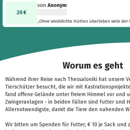
von
Anonym
Vergangenheit hinter sich haben und jetzt zu u
20 €
„Ohne winddichte Hütten überleben viele der 
Worum es geht
Während ihrer Reise nach Thessaloniki hat unsere V
Tierschützer besucht, die wir mit Kastrationsprojekt
fand offene Gelände unter freiem Himmel vor und u
Zwingeranlagen - in beiden Fällen sind Futter und
Allernotwendigste, damit die Tiere den nahenden W
Wir bitten um Spenden für Futter, € 10 je Sack und