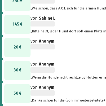
260 €
„Wie schön, dass A.C.T. sich für die armen Hun
bekommen!“
von
Sabine L.
145 €
„Bitte helft, jeder Hund dort soll einen Platz
von
Anonym
20 €
von
Anonym
30 €
„Wenn die Hunde nicht rechtzeitig Hütten erhal
von
Anonym
50 €
„Danke schön für die (von mir weitergeleitete
gemeinsam auf dem Hundeplatz mit unseren grie