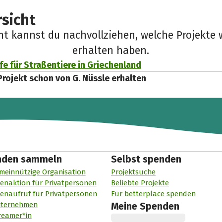
sicht
cht kannst du nachvollziehen, welche Projekte 
erhalten haben.
lfe für Straßentiere in Griechenland
Projekt schon von G. Nüssle erhalten
nden sammeln
Selbst spenden
meinnützige Organisation
Projektsuche
enaktion für Privatpersonen
Beliebte Projekte
enaufruf für Privatpersonen
Für betterplace spenden
nternehmen
Meine Spenden
reamer*in