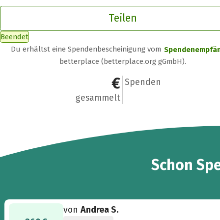
Teilen
Beendet
Du erhältst eine Spendenbescheinigung vom
Spendenempfä
betterplace (betterplace.org gGmbH).
525 €
6
Spenden
gesammelt
6
Schon
Sp
von
Andrea S.