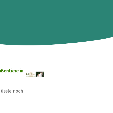
raßentiere in
Nüssle noch