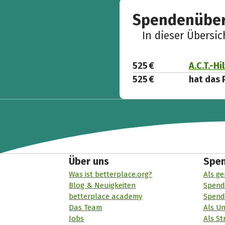
Spendenüber
In dieser Übersi
525 €
A.C.T.-Hi
525 €
hat das 
Über uns
Spe
Was ist betterplace.org?
Als ge
Blog & Neuigkeiten
Spend
betterplace academy
Spend
Das Team
Als U
Jobs
Als St