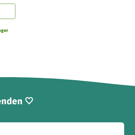
nger
enden 🤍