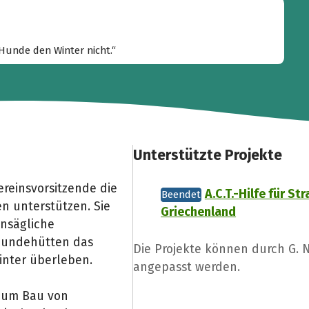
nserer Familie gehören! “
Hunde den Winter nicht.“
Unterstützte Projekte
ereinsvorsitzende die
A.C.T.-Hilfe für St
Beendet
en unterstützen. Sie
Griechenland
nsägliche
 Hundehütten das
Die Projekte können durch G. 
inter überleben.
angepasst werden.
 zum Bau von