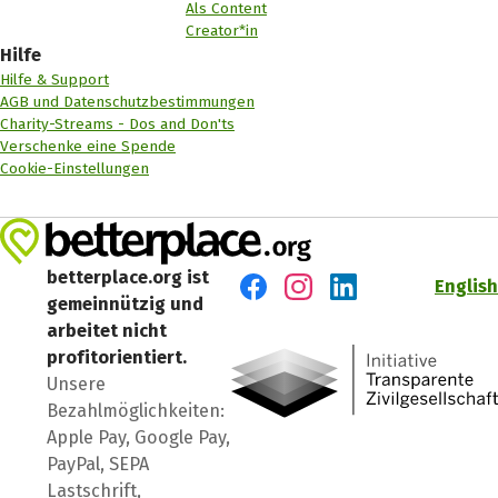
Als Content
Creator*in
Hilfe
Hilfe & Support
AGB und Datenschutzbestimmungen
Charity-Streams - Dos and Don'ts
Verschenke eine Spende
Cookie-Einstellungen
betterplace.org ist
English
gemeinnützig und
Besuch' uns auf Facebook
Besuch' uns auf Instagr
Besuch' uns auf Lin
arbeitet nicht
profitorientiert.
Unsere
Bezahlmöglichkeiten:
Apple Pay, Google Pay,
PayPal, SEPA
Lastschrift,