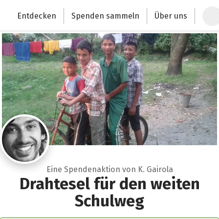
Zum Hauptinhalt springen
Erklärung zur Barrierefreiheit anzeigen
Entdecken
Spenden sammeln
Über uns
Deutschlands größte Spendenplattform
Eine Spendenaktion von K. Gairola
Drahtesel für den weiten
Schulweg