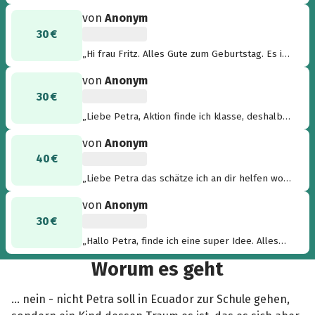
heisst es. Aber geteiltes Glück ist doppeltes
von
Anonym
Glück. Wie schön dass Du Dein Glück teilst. In
30 €
diesem Sinne: Herzliche GLÜCK-Wünsche zu
Deinem runden Geburtstag. Vielen Dank !!! ...
„Hi frau Fritz. Alles Gute zum Geburtstag. Es ist
auch im Namen von Maribel und den anderen
eine gute sache deshalb bin ich dabei. Liebe
10 Kindern, die durch diese interaktive Aktion
von
Anonym
grüße tanja“
zur Schule gehen können. Schon jetzt haben
30 €
wir gemeinsam deren Leben für immer zum
„Liebe Petra, Aktion finde ich klasse, deshalb
Besseren verändert. DANKE an alle, die hier
unterstütze ich das gerne. Feiert schön Liebe
gespendet haben. tOm“
von
Anonym
Grüße Tanja “
40 €
„Liebe Petra das schätze ich an dir helfen wo
es geht... Da bin ich gerne dabei!!! Happy
von
Anonym
Birthday:)Tina“
30 €
„Hallo Petra, finde ich eine super Idee. Alles
Gute zu deinem Geburtstag. LG Timo “
Worum es geht
... nein - nicht Petra soll in Ecuador zur Schule gehen,