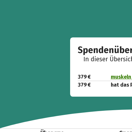
Spendenüber
In dieser Übersi
379 €
muskeln 
379 €
hat das 