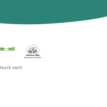
ln - mit
 Hauck noch