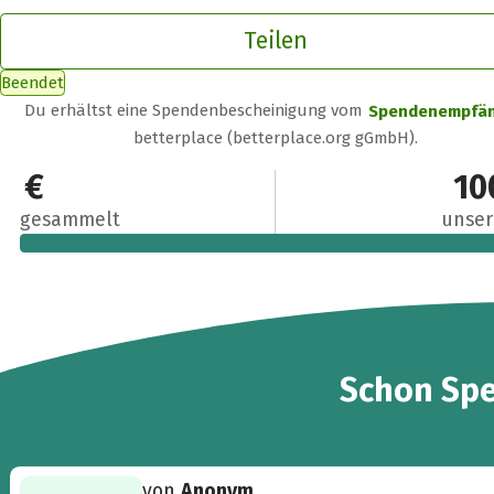
Teilen
Beendet
Du erhältst eine Spendenbescheinigung vom
Spendenempfä
betterplace (betterplace.org gGmbH).
379 €
10
gesammelt
unser
5
Schon
Sp
von
Anonym