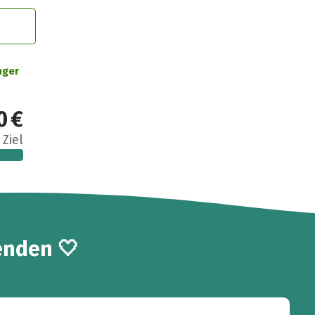
nger
0 €
 Ziel
enden 🤍