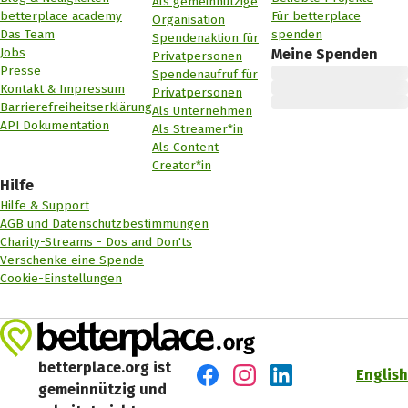
Als gemeinnützige
betterplace academy
Für betterplace
Organisation
Das Team
spenden
Spendenaktion für
Jobs
Meine Spenden
Privatpersonen
Presse
Spendenaufruf für
Kontakt & Impressum
Privatpersonen
Barrierefreiheitserklärung
Als Unternehmen
API Dokumentation
Als Streamer*in
Als Content
Creator*in
Hilfe
Hilfe & Support
AGB und Datenschutzbestimmungen
Charity-Streams - Dos and Don'ts
Verschenke eine Spende
Cookie-Einstellungen
betterplace.org ist
English
gemeinnützig und
Besuch' uns auf Facebook
Besuch' uns auf Instagr
Besuch' uns auf Lin