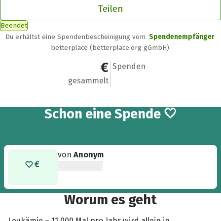
Teilen
Beendet
Du erhältst eine Spendenbescheinigung vom
Spendenempfänger
betterplace (betterplace.org gGmbH).
5 €
1
Spenden
gesammelt
Schon eine Spende 🤍
von
Anonym
Worum es geht
Leukämie – 11.000 Mal pro Jahr wird allein in