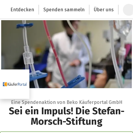
Zum Hauptinhalt springen
Erklärung zur Barrierefreiheit anzeigen
Entdecken
Spenden sammeln
Über uns
Deutschlands größte Spendenplattform
Eine Spendenaktion von Beko Käuferportal GmbH
Sei ein Impuls! Die Stefan-
Morsch-Stiftung