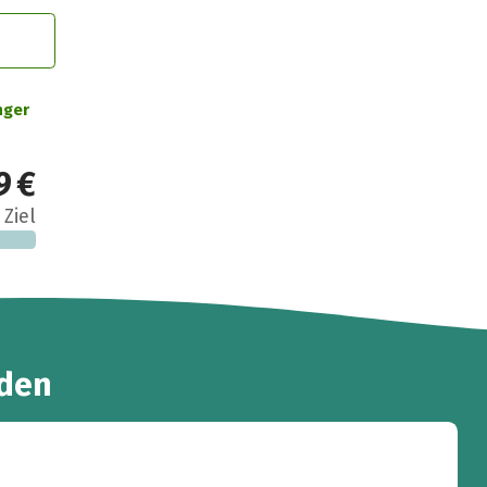
nger
9 €
 Ziel
den