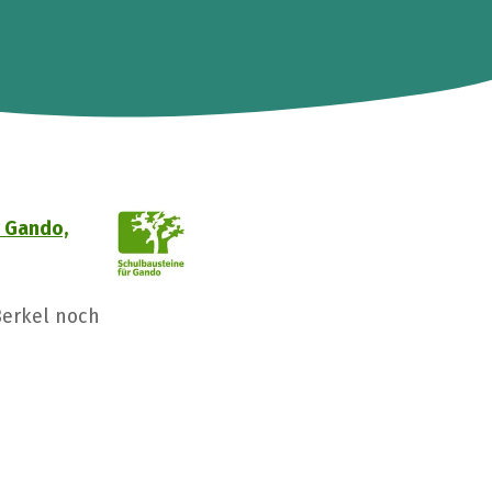
r Gando,
Berkel noch