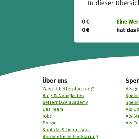
In dieser Übersi
0 €
Eine Wer
0 €
hat das 
Über uns
Spe
Was ist betterplace.org?
Als ge
Blog & Neuigkeiten
Spend
betterplace academy
Spend
Das Team
Als U
Jobs
Als St
Presse
Als Co
Kontakt & Impressum
Barrierefreiheitserklärung