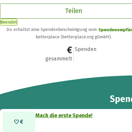
Teilen
Beendet
Du erhältst eine Spendenbescheinigung vom
Spendenempfä
betterplace (betterplace.org gGmbH).
0 €
0
Spenden
gesammelt
Spen
Mach die erste Spende!