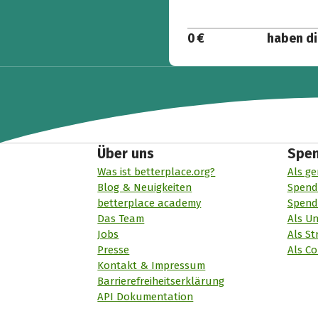
0 €
haben di
Über uns
Spe
Was ist betterplace.org?
Als ge
Blog & Neuigkeiten
Spend
betterplace academy
Spend
Das Team
Als U
Jobs
Als St
Presse
Als Co
Kontakt & Impressum
Barrierefreiheitserklärung
API Dokumentation