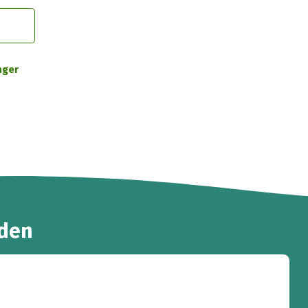
nger
den